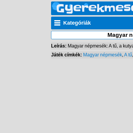
Kategóriák
Magyar né
Leírás:
Magyar népmesék: A tű, a kutya
Játék címkék:
Magyar népmesék
,
A tű