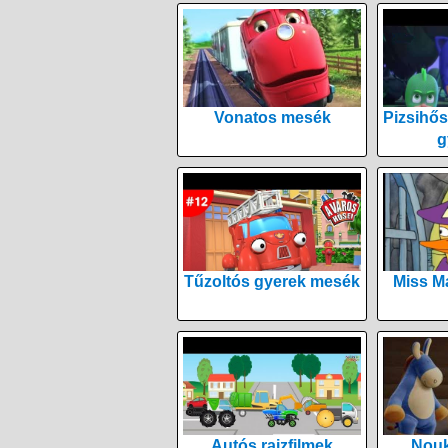
Vonatos mesék
Pizsihős
g
Tűzoltós gyerek mesék
Miss M
Autós rajzfilmek
Nouk