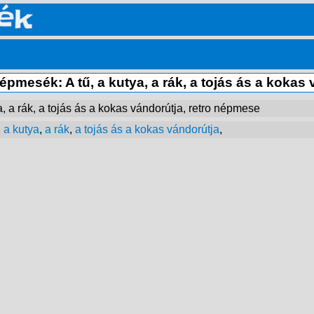
pmesék: A tű, a kutya, a rák, a tojás ás a kokas 
, a rák, a tojás ás a kokas vándorútja, retro népmese
,
a kutya
,
a rák
,
a tojás ás a kokas vándorútja
,