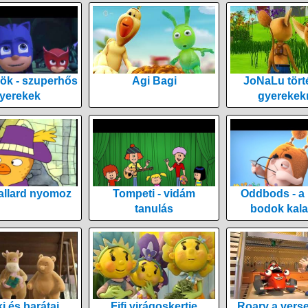
ök - szuperhős
Agi Bagi
JoNaLu tört
yerekek
gyerekek
allard nyomoz
Tompeti - vidám
Oddbods - a
tanulás
bodok kala
i és barátai
Fifi virágoskertje
Roary a vers