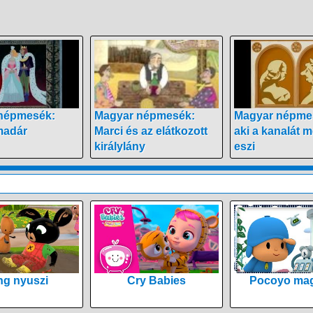
népmesék:
Magyar népmesék:
Magyar népmes
madár
Marci és az elátkozott
aki a kanalát 
királylány
eszi
ng nyuszi
Cry Babies
Pocoyo mag