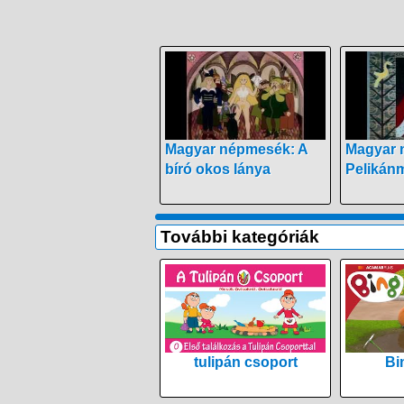
Magyar népmesék: A
Magyar 
bíró okos lánya
Pelikán
További kategóriák
tulipán csoport
Bi