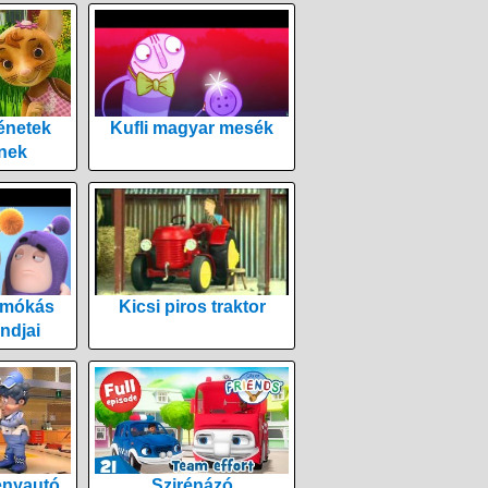
énetek
Kufli magyar mesék
nek
 mókás
Kicsi piros traktor
ndjai
enyautó
Szirénázó