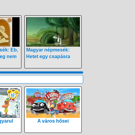
ék: Eb,
Magyar népmesék:
meg nem
Hetet egy csapásra
yarul
A város hősei