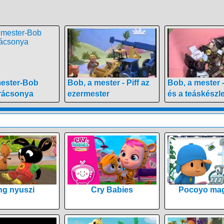
mester-Bob
Bob, a mester - Piff az
Bob, a mester 
arácsonya
ezermester
és a teáskészle
ng nyuszi
Cry Babies
Pocoyo mag