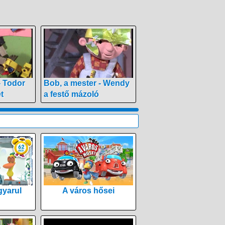
- Todor
Bob, a mester - Wendy
t
a festő mázoló
yarul
A város hősei