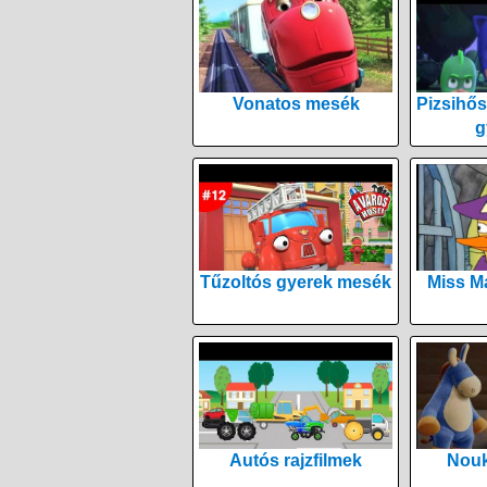
Vonatos mesék
Pizsihős
g
Tűzoltós gyerek mesék
Miss M
Autós rajzfilmek
Nouk