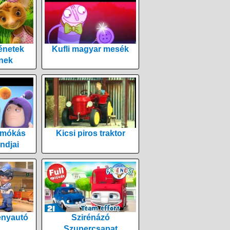
énetek
Kufli magyar mesék
nek
 mókás
Kicsi piros traktor
ndjai
enyautó
Szirénázó
Szupercsapat