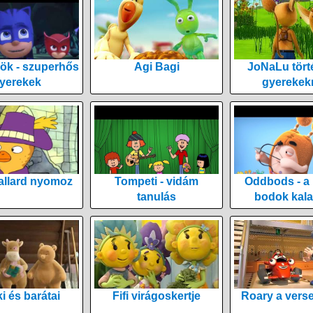
ök - szuperhős
Agi Bagi
JoNaLu tört
yerekek
gyerekek
allard nyomoz
Tompeti - vidám
Oddbods - a
tanulás
bodok kala
i és barátai
Fifi virágoskertje
Roary a vers