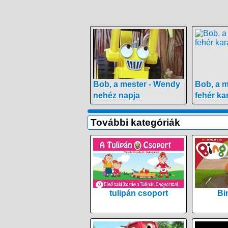
Bob, a mester - Wendy
Bob, a 
nehéz napja
fehér k
További kategóriák
tulipán csoport
Bi