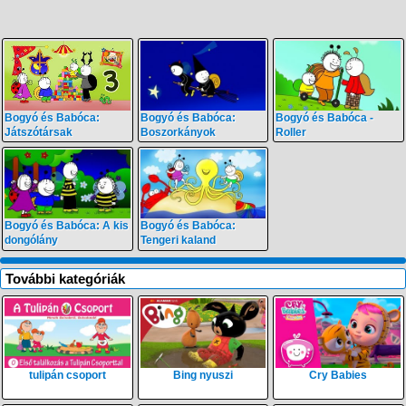
Bogyó és Babóca:
Bogyó és Babóca:
Bogyó és Babóca -
Játszótársak
Boszorkányok
Roller
Bogyó és Babóca: A kis
Bogyó és Babóca:
dongólány
Tengeri kaland
További kategóriák
tulipán csoport
Bing nyuszi
Cry Babies