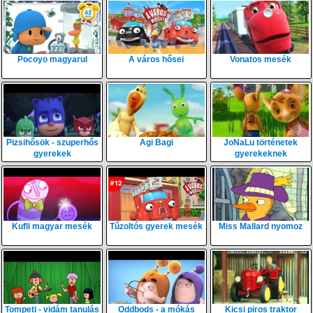
Pocoyo magyarul
A város hősei
Vonatos mesék
Pizsihősök - szuperhős
Agi Bagi
JoNaLu történetek
gyerekek
gyerekeknek
Kufli magyar mesék
Tűzoltós gyerek mesék
Miss Mallard nyomoz
Tompeti - vidám tanulás
Oddbods - a mókás
Kicsi piros traktor