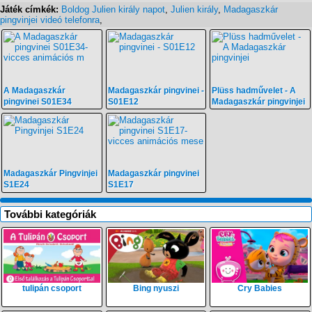
Játék címkék:
Boldog Julien király napot
,
Julien király
,
Madagaszkár
pingvinjei videó telefonra
,
A Madagaszkár
Madagaszkár pingvinei -
Plüss hadművelet - A
pingvinei S01E34
S01E12
Madagaszkár pingvinjei
Madagaszkár Pingvinjei
Madagaszkár pingvinei
S1E24
S1E17
További kategóriák
tulipán csoport
Bing nyuszi
Cry Babies