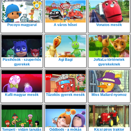
Pocoyo magyarul
A város hősei
Vonatos mesék
Pizsihősök - szuperhős
Agi Bagi
JoNaLu történetek
gyerekek
gyerekeknek
Kufli magyar mesék
Tűzoltós gyerek mesék
Miss Mallard nyomoz
Tompeti - vidám tanulás
Oddbods - a mókás
Kicsi piros traktor