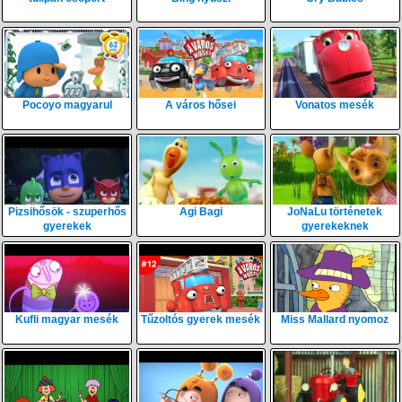
Pocoyo magyarul
A város hősei
Vonatos mesék
Pizsihősök - szuperhős
Agi Bagi
JoNaLu történetek
gyerekek
gyerekeknek
Kufli magyar mesék
Tűzoltós gyerek mesék
Miss Mallard nyomoz