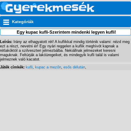
Kategóriák
Egy kupac kufli-Szerintem mindenki legyen kufli!
Leírás:
Irány az elhagyatott rét! A kuflikkal mindig történik valami: nézd meg
ezt a részt, nevetni ér! Egy nyári reggelen a kuflik meghívót kapnak a
rétlakóktól a szilveszteri jelmezbálba. Nekiállnak jelmezeket keresni
maguknak. Feltúrják a lakóüregeiket, és mindegyik kufli talál is valami
jelmeznek való kacatot.
Játék címkék:
kufli
,
kupac a mezőn
,
esős délután
,