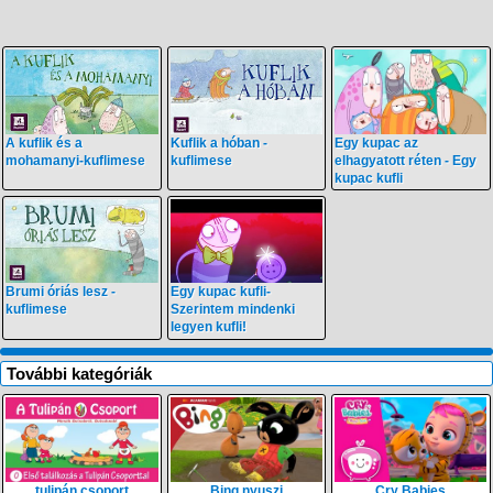
A kuflik és a
Kuflik a hóban -
Egy kupac az
mohamanyi-kuflimese
kuflimese
elhagyatott réten - Egy
kupac kufli
Brumi óriás lesz -
Egy kupac kufli-
kuflimese
Szerintem mindenki
legyen kufli!
További kategóriák
tulipán csoport
Bing nyuszi
Cry Babies