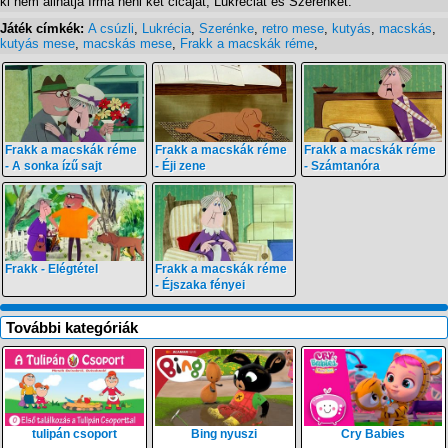
ki nem állhatja Irma néni két cicáját, Lukréciát és Szerénkét.
Játék címkék:
A csúzli
,
Lukrécia
,
Szerénke
,
retro mese
,
kutyás
,
macskás
,
kutyás mese
,
macskás mese
,
Frakk a macskák réme
,
Frakk a macskák réme
Frakk a macskák réme
Frakk a macskák réme
- A sonka ízű sajt
- Éji zene
- Számtanóra
Frakk - Elégtétel
Frakk a macskák réme
- Éjszaka fényei
További kategóriák
tulipán csoport
Bing nyuszi
Cry Babies