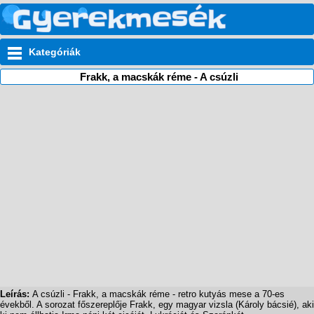
Kategóriák
Frakk, a macskák réme - A csúzli
Leírás:
A csúzli - Frakk, a macskák réme - retro kutyás mese a 70-es
évekből. A sorozat főszereplője Frakk, egy magyar vizsla (Károly bácsié), aki