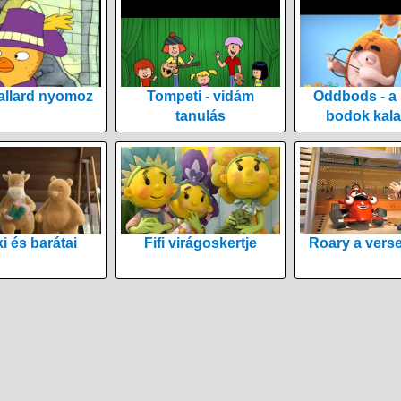
allard nyomoz
Tompeti - vidám
Oddbods - a
tanulás
bodok kala
i és barátai
Fifi virágoskertje
Roary a vers