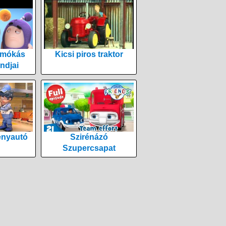
 mókás
Kicsi piros traktor
ndjai
enyautó
Szirénázó
Szupercsapat