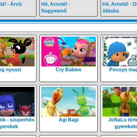
d! - Árvíz
Hé, Arnold! -
Hé, Arnold! - O
Nagymenő
állásba
ng nyuszi
Cry Babies
Pocoyo mag
ök - szuperhős
Agi Bagi
JoNaLu tört
yerekek
gyerekek