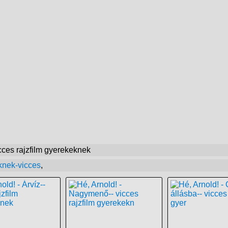
cces rajzfilm gyerekeknek
knek-vicces
,