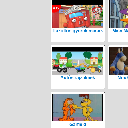
Tűzoltós gyerek mesék
Miss M
Autós rajzfilmek
Nouk
Garfield