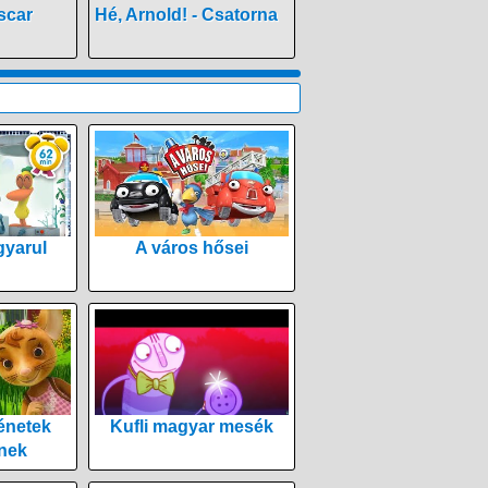
scar
Hé, Arnold! - Csatorna
yarul
A város hősei
énetek
Kufli magyar mesék
nek