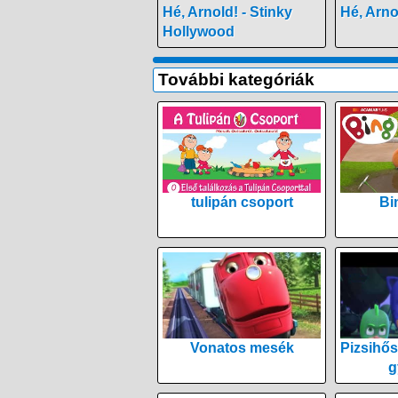
Hé, Arnold! - Stinky
Hé, Arnol
Hollywood
További kategóriák
tulipán csoport
Bi
Vonatos mesék
Pizsihős
g