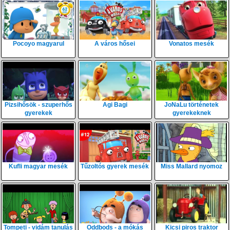
Pocoyo magyarul
A város hősei
Vonatos mesék
Pizsihősök - szuperhős
Agi Bagi
JoNaLu történetek
gyerekek
gyerekeknek
Kufli magyar mesék
Tűzoltós gyerek mesék
Miss Mallard nyomoz
Tompeti - vidám tanulás
Oddbods - a mókás
Kicsi piros traktor