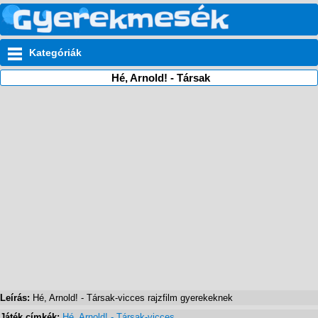
Kategóriák
Hé, Arnold! - Társak
Leírás:
Hé, Arnold! - Társak-vicces rajzfilm gyerekeknek
Játék címkék:
Hé
,
Arnold! - Társak-vicces
,