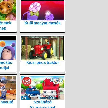
énetek
Kufli magyar mesék
nek
 mókás
Kicsi piros traktor
ndjai
enyautó
Szirénázó
Szupercsapat