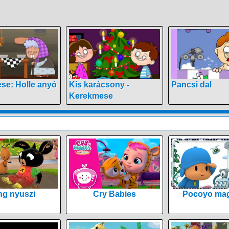
se: Holle anyó
Kis karácsony -
Pancsi dal
Kerekmese
ng nyuszi
Cry Babies
Pocoyo mag