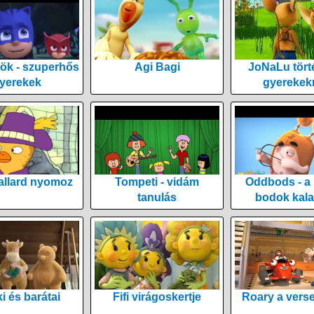
ök - szuperhős
Agi Bagi
JoNaLu tört
yerekek
gyerekek
allard nyomoz
Tompeti - vidám
Oddbods - a
tanulás
bodok kala
i és barátai
Fifi virágoskertje
Roary a vers