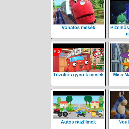
Vonatos mesék
Pizsihős
g
Tűzoltós gyerek mesék
Miss M
Autós rajzfilmek
Nouk