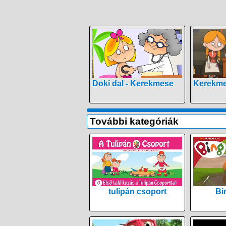
Doki dal - Kerekmese
Kerekme
További kategóriák
tulipán csoport
Bi