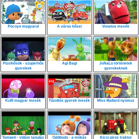
Pocoyo magyarul
A város hősei
Vonatos mesék
Pizsihősök - szuperhős
Agi Bagi
JoNaLu történetek
gyerekek
gyerekeknek
Kufli magyar mesék
Tűzoltós gyerek mesék
Miss Mallard nyomoz
Tompeti - vidám tanulás
Oddbods - a mókás
Kicsi piros traktor