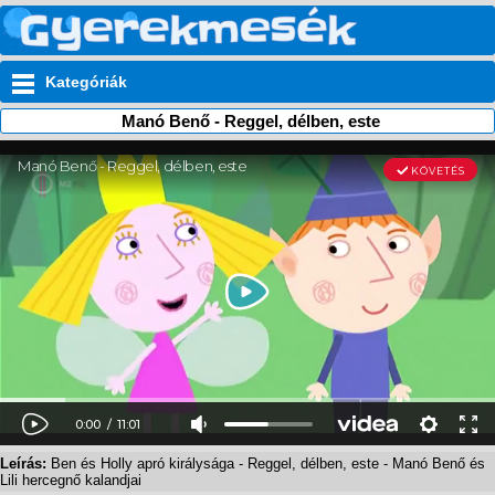
Kategóriák
Manó Benő - Reggel, délben, este
Leírás:
Ben és Holly apró királysága - Reggel, délben, este - Manó Benő és
Lili hercegnő kalandjai