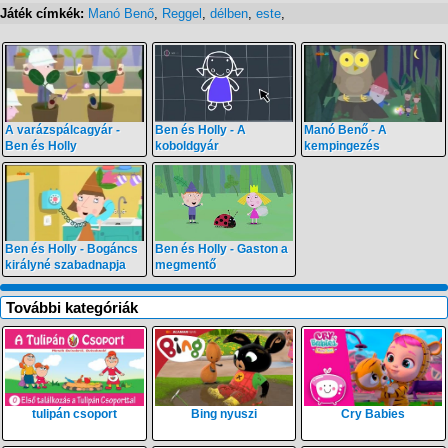
Játék címkék:
Manó Benő
,
Reggel
,
délben
,
este
,
A varázspálcagyár -
Ben és Holly - A
Manó Benő - A
Ben és Holly
koboldgyár
kempingezés
Ben és Holly - Bogáncs
Ben és Holly - Gaston a
királyné szabadnapja
megmentő
További kategóriák
tulipán csoport
Bing nyuszi
Cry Babies