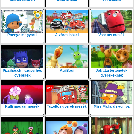
Pocoyo magyarul
A város hősei
Vonatos mesék
Pizsihősök - szuperhős
Agi Bagi
JoNaLu történetek
gyerekek
gyerekeknek
Kufli magyar mesék
Tűzoltós gyerek mesék
Miss Mallard nyomoz