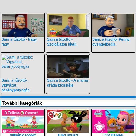
Sam a tűzoltó - Nagy
Sam a tűzoltó -
Sam, a tűzoltó: Penny
fagy
Szolgálaton kívül
gyengélkedik
Sam, a tűzoltó-
Sam a tüzoltó - A mama
Vigyázat,
drága kicsikéje
báránypotyogás
További kategóriák
tulipán csoport
Bing nyuszi
Cry Babies