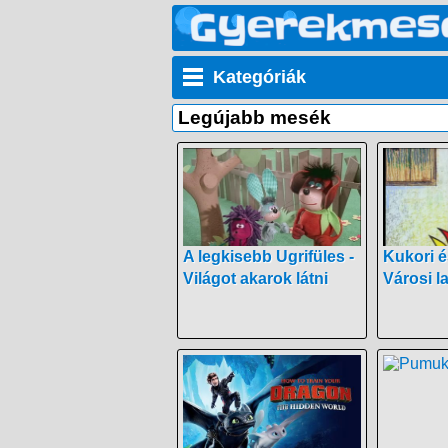
Kategóriák
Legújabb mesék
A legkisebb Ugrifüles -
Kukori é
Világot akarok látni
Városi l