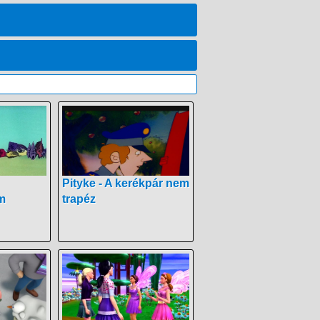
Pityke - A kerékpár nem
m
trapéz