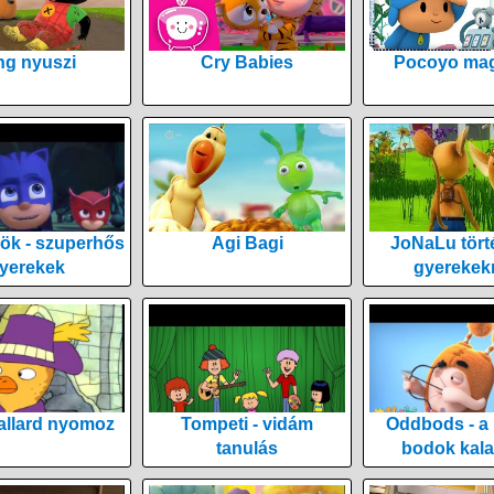
ng nyuszi
Cry Babies
Pocoyo mag
ök - szuperhős
Agi Bagi
JoNaLu tört
yerekek
gyerekek
allard nyomoz
Tompeti - vidám
Oddbods - a
tanulás
bodok kala