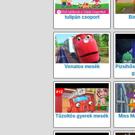
tulipán csoport
Bi
Vonatos mesék
Pizsihős
g
Tűzoltós gyerek mesék
Miss M