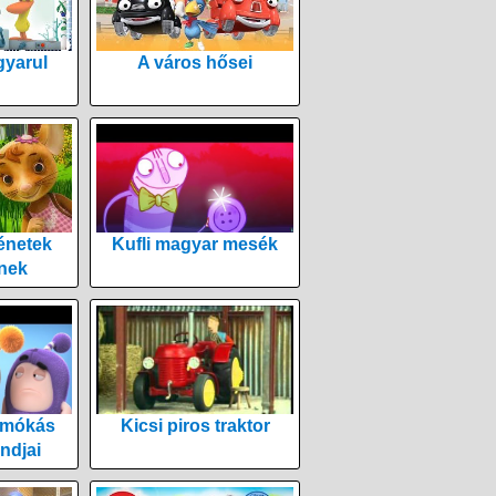
yarul
A város hősei
énetek
Kufli magyar mesék
nek
 mókás
Kicsi piros traktor
ndjai