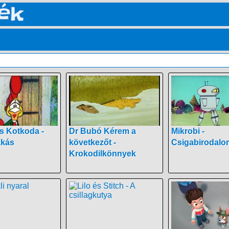
s Kotkoda -
Dr Bubó Kérem a
Mikrobi -
akás
következőt -
Csigabirodalo
Krokodilkönnyek