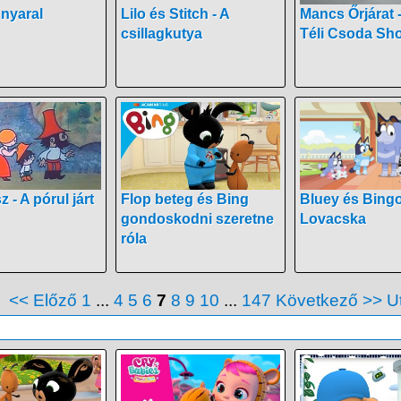
nyaral
Lilo és Stitch - A
Mancs Őrjárat -
csillagkutya
Téli Csoda Sh
 - A pórul járt
Flop beteg és Bing
Bluey és Bingo
gondoskodni szeretne
Lovacska
róla
ő
<< Előző
1
...
4
5
6
7
8
9
10
...
147
Következő >>
U