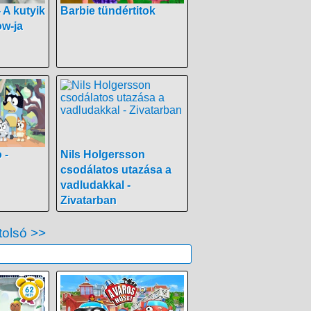
 A kutyik
Barbie tündértitok
ow-ja
 -
Nils Holgersson
csodálatos utazása a
vadludakkal -
Zivatarban
tolsó >>