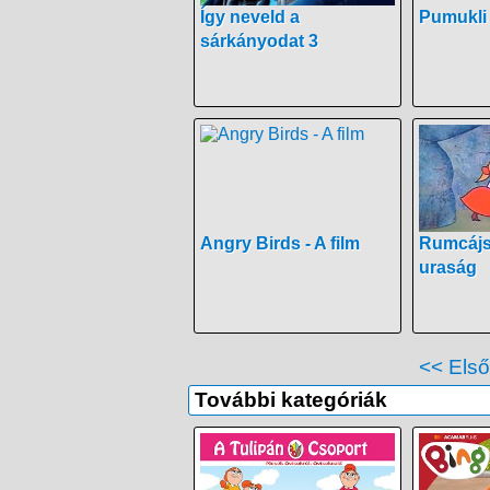
Így neveld a
Pumukli 
sárkányodat 3
Angry Birds - A film
Rumcájsz
uraság
<< Els
További kategóriák