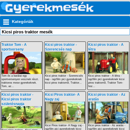
Kategóriák
Kicsi piros traktor mesék
Traktor Tom - A
Kicsi piros traktor -
Kicsi piros traktor - A
sportverseny
Szerencsés nap
létra
Tom és a barátai egy
Kicsi piros traktor - Szerencsés
Kicsi piros traktor - A létra -
sportversenyen vesznek részt.
nap - rajzfilm pici gyerekeknek
rajzfilm pici gyerekeknek kicsi
traktoros mese gyerekeknek.
kicsi piros traktorról, Traktor...
piros traktorról, Traktor Tom-
Tom, az...
hoz...
Kicsi piros traktor -
Kicsi Piros traktor- A
Kicsi piros traktor - Az
Kicsi piros traktor
Nagy zaj
aratás
születésnapja
Kicsi Piros traktor- A Nagy zaj -
Kicsi piros traktor - Az aratás -
rajzfilm pici gyerekeknek kicsi
rajzfilm pici gyerekeknek kicsi