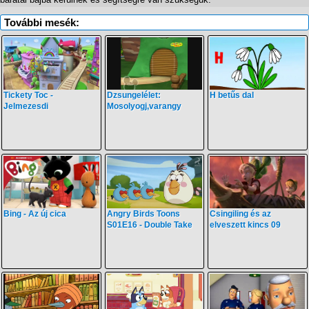
További mesék:
Tickety Toc -
Dzsungelélet:
H betűs dal
Jelmezesdi
Mosolyogj,varangy
Bing - Az új cica
Angry Birds Toons
Csingiling és az
S01E16 - Double Take
elveszett kincs 09