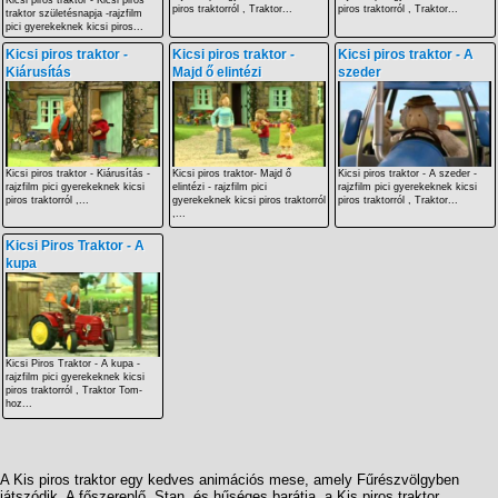
Kicsi piros traktor - Kicsi piros
piros traktorról , Traktor...
piros traktorról , Traktor...
traktor születésnapja -rajzfilm
pici gyerekeknek kicsi piros...
Kicsi piros traktor -
Kicsi piros traktor -
Kicsi piros traktor - A
Kiárusítás
Majd ő elintézi
szeder
Kicsi piros traktor - Kiárusítás -
Kicsi piros traktor- Majd ő
Kicsi piros traktor - A szeder -
rajzfilm pici gyerekeknek kicsi
elintézi - rajzfilm pici
rajzfilm pici gyerekeknek kicsi
piros traktorról ,...
gyerekeknek kicsi piros traktorról
piros traktorról , Traktor...
,...
Kicsi Piros Traktor - A
kupa
Kicsi Piros Traktor - A kupa -
rajzfilm pici gyerekeknek kicsi
piros traktorról , Traktor Tom-
hoz...
A Kis piros traktor egy kedves animációs mese, amely Fűrészvölgyben
játszódik. A főszereplő, Stan, és hűséges barátja, a Kis piros traktor,