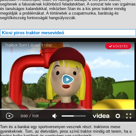
segítenek a falusiaknak különböző feladatokban. A sorozat tele van izgalmas
és tanulságos kalandokkal, miközben Stan és a kis piros traktor mindig
megoldják a problémákat. A történetek a csapatmunka, barátság és
segítőkészség fontosságát hangsúlyozzák.
Kicsi piros traktor mesevideó
Tom és a barátai egy sportversenyen vesznek részt. traktoros mese
gyerekeknek. Tom, az életvidám, piros színű traktor mindig ott terem, ha a
barátai bajba kerülnek és segítségre van szükségük.