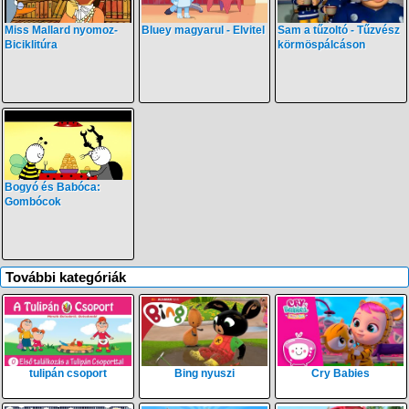
Miss Mallard nyomoz-
Bluey magyarul - Elvitel
Sam a tűzoltó - Tűzvész
Biciklitúra
körmöspálcáson
Bogyó és Babóca:
Gombócok
További kategóriák
tulipán csoport
Bing nyuszi
Cry Babies