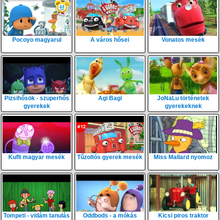
Pocoyo magyarul
A város hősei
Vonatos mesék
Pizsihősök - szuperhős
Agi Bagi
JoNaLu történetek
gyerekek
gyerekeknek
Kufli magyar mesék
Tűzoltós gyerek mesék
Miss Mallard nyomoz
Tompeti - vidám tanulás
Oddbods - a mókás
Kicsi piros traktor