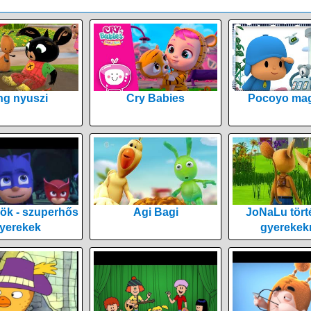
ng nyuszi
Cry Babies
Pocoyo mag
ök - szuperhős
Agi Bagi
JoNaLu tört
yerekek
gyerekek