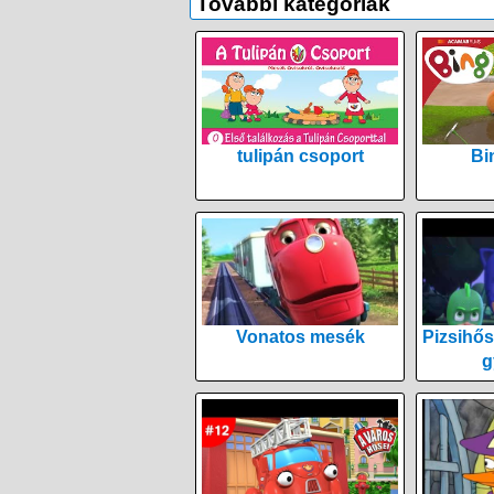
További kategóriák
tulipán csoport
Bi
Vonatos mesék
Pizsihős
g