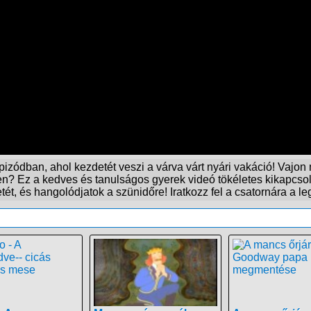
izódban, ahol kezdetét veszi a várva várt nyári vakáció! Vajon
en? Ez a kedves és tanulságos gyerek videó tökéletes kikapcsol
t, és hangolódjatok a szünidőre! Iratkozz fel a csatornára a le