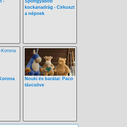
 -
Spongyabob
a
kockanadrág - Cirkuszt
a népnek
-Korona
Nouki és barátai: Paco
távcsöve