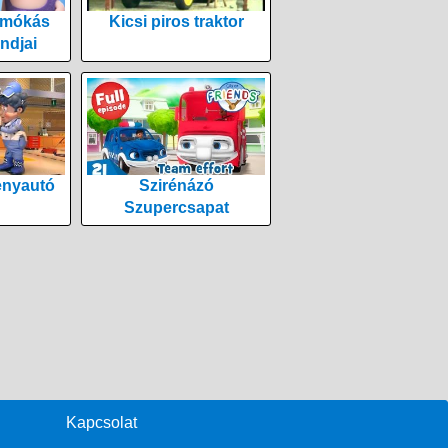
 mókás
Kicsi piros traktor
ndjai
enyautó
Szirénázó
Szupercsapat
Kapcsolat