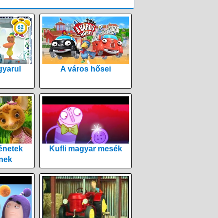
yarul
A város hősei
énetek
Kufli magyar mesék
nek