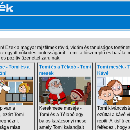
! Ezek a magyar rajzfilmek rövid, vidám és tanulságos történet
s az együttműködés fontosságáról. Tomi, a főszereplő és baráta
s pozitív üzenettel zárulnak.
e - Tomi és a
Tomi és a Télapó - Tomi
Tomi mesék - T
óni
mesék
Kávé
p van a
Kerekmese meséje -
Tomi kíváncsis
, ezért Tomi
Tomi és a Télapó egy
ezúttal a kávé 
egnézni.
bájos karácsonyi mese,
repíti. A kisfiú 
sága miatt
amely Tomi kalandjait
felfedezi, hogy a