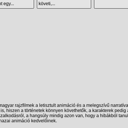
 egy...
követi,...
agyar rajzfilmek a letisztult animáció és a melegszívű narratíva
is, hiszen a történetek könnyen követhetők, a karakterek pedig
sszalkodásról, a hangsúly mindig azon van, hogy a hibákból tanu
hazai animáció kedvelőinek.