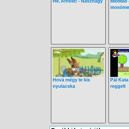
Hé, Arnold! - Násznagy
MioMao 
mosóme
Hová mégy te kis
Pál Kata
nyulacska
reggelt