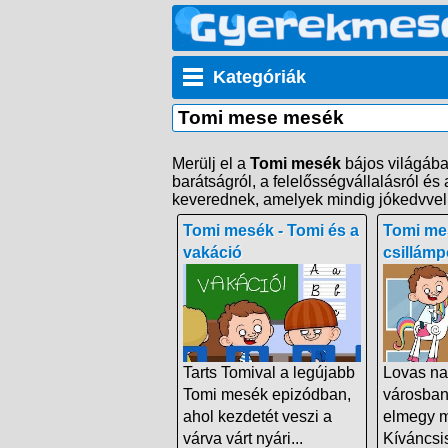
Kategóriák
Tomi mese mesék
Merülj el a
Tomi mesék
bájos világában
barátságról, a felelősségvállalásról é
keverednek, amelyek mindig jókedvvel é
Tomi mesék - Tomi és a
Tomi mes
vakáció
csillámp
Tarts Tomival a legújabb
Lovas na
Tomi mesék epizódban,
városban
ahol kezdetét veszi a
elmegy m
várva várt nyári...
Kíváncsi