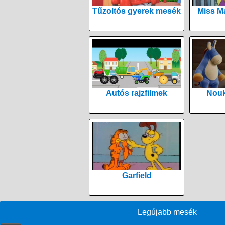
Tűzoltós gyerek mesék
Miss M
Autós rajzfilmek
Nouk
Garfield
Legújabb mesék