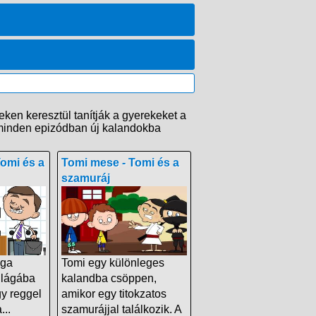
eken keresztül tanítják a gyerekeket a
i minden epizódban új kalandokba
omi és a
Tomi mese - Tomi és a
szamuráj
ága
Tomi egy különleges
világába
kalandba csöppen,
egy reggel
amikor egy titokzatos
...
szamurájjal találkozik. A