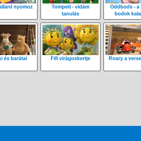
allard nyomoz
Tompeti - vidám
Oddbods - a
tanulás
bodok kala
i és barátai
Fifi virágoskertje
Roary a vers