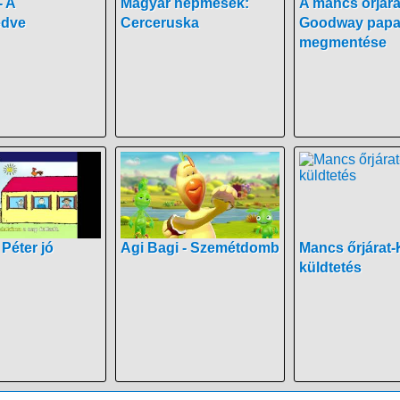
- A
Magyar népmesék:
A mancs őrjárat
dve
Cerceruska
Goodway pap
megmentése
 Péter jó
Agi Bagi - Szemétdomb
Mancs őrjárat
küldtetés