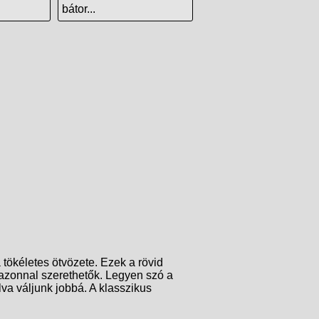
bátor...
 tökéletes ötvözete. Ezek a rövid
 azonnal szerethetők. Legyen szó a
lva váljunk jobbá. A klasszikus