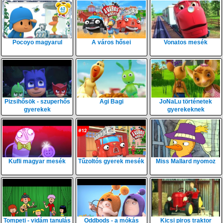
Pocoyo magyarul
A város hősei
Vonatos mesék
Pizsihősök - szuperhős
Agi Bagi
JoNaLu történetek
gyerekek
gyerekeknek
Kufli magyar mesék
Tűzoltós gyerek mesék
Miss Mallard nyomoz
Tompeti - vidám tanulás
Oddbods - a mókás
Kicsi piros traktor