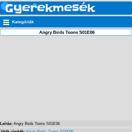
Kategóriák
Angry Birds Toons S01E06
Leírás:
Angry Birds Toons S01E06
Játék címkék:
Angry Birds
,
Toons S01E06
,