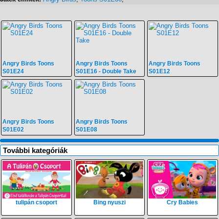
Angry Birds Toons
Angry Birds Toons
Angry Birds Toons
S01E24
S01E16 - Double Take
S01E12
Angry Birds Toons
Angry Birds Toons
S01E02
S01E08
További kategóriák
tulipán csoport
Bing nyuszi
Cry Babies