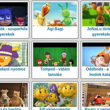
ök - szuperhős
Agi Bagi
JoNaLu tört
yerekek
gyerekek
allard nyomoz
Tompeti - vidám
Oddbods - a
tanulás
bodok kala
i és barátai
Fifi virágoskertje
Roary a vers