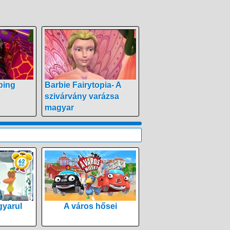
ping
Barbie Fairytopia- A
szivárvány varázsa
magyar
yarul
A város hősei