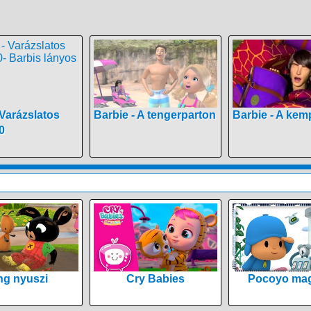
 Varázslatos
Barbie - A tengerparton
Barbie - A kem
0
ng nyuszi
Cry Babies
Pocoyo mag