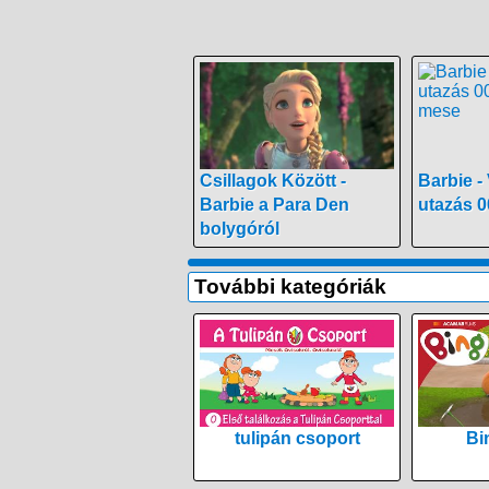
Csillagok Között -
Barbie -
Barbie a Para Den
utazás 0
bolygóról
További kategóriák
tulipán csoport
Bi