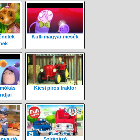
énetek
Kufli magyar mesék
nek
 mókás
Kicsi piros traktor
ndjai
enyautó
Szirénázó