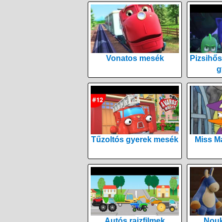
Vonatos mesék
Pizsihős
g
Tűzoltós gyerek mesék
Miss M
Autós rajzfilmek
Nouk