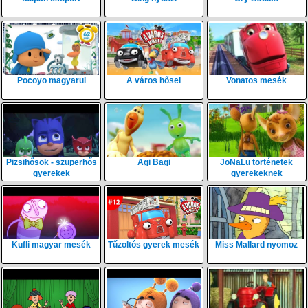
Pocoyo magyarul
A város hősei
Vonatos mesék
Pizsihősök - szuperhős
Agi Bagi
JoNaLu történetek
gyerekek
gyerekeknek
Kufli magyar mesék
Tűzoltós gyerek mesék
Miss Mallard nyomoz