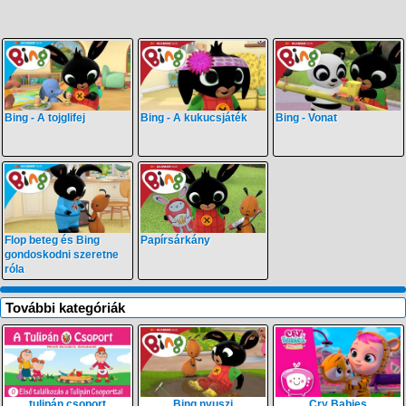
Bing - A tojglifej
Bing - A kukucsjáték
Bing - Vonat
Flop beteg és Bing
Papírsárkány
gondoskodni szeretne
róla
További kategóriák
tulipán csoport
Bing nyuszi
Cry Babies