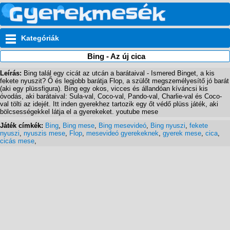
Kategóriák
Bing - Az új cica
Leírás:
Bing talál egy cicát az utcán a barátaival - Ismered Binget, a kis
fekete nyuszit? Ő és legjobb barátja Flop, a szülőt megszemélyesítő jó barát
(aki egy plüssfigura). Bing egy okos, vicces és állandóan kíváncsi kis
óvodás, aki barátaival: Sula-val, Coco-val, Pando-val, Charlie-val és Coco-
val tölti az idejét. Itt inden gyerekhez tartozik egy őt védő plüss játék, aki
bölcsességekkel látja el a gyerekeket. youtube mese
Játék címkék:
Bing
,
Bing mese
,
Bing mesevideó
,
Bing nyuszi
,
fekete
nyuszi
,
nyuszis mese
,
Flop
,
mesevideó gyerekeknek
,
gyerek mese
,
cica
,
cicás mese
,