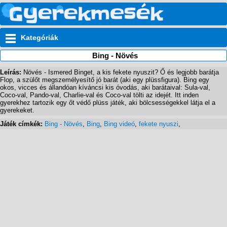
Kategóriák
Bing - Növés
Leírás:
Növés - Ismered Binget, a kis fekete nyuszit? Ő és legjobb barátja
Flop, a szülőt megszemélyesítő jó barát (aki egy plüssfigura). Bing egy
okos, vicces és állandóan kíváncsi kis óvodás, aki barátaival: Sula-val,
Coco-val, Pando-val, Charlie-val és Coco-val tölti az idejét. Itt inden
gyerekhez tartozik egy őt védő plüss játék, aki bölcsességekkel látja el a
gyerekeket.
Játék címkék:
Bing - Növés
,
Bing
,
Bing videó
,
fekete nyuszi
,