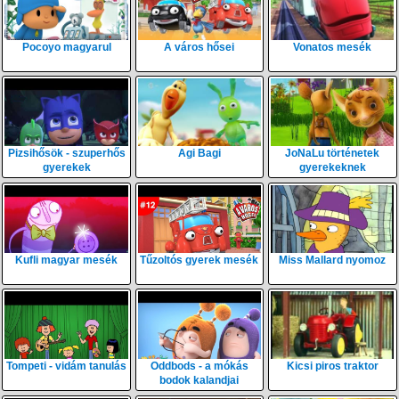
Pocoyo magyarul
A város hősei
Vonatos mesék
Pizsihősök - szuperhős
Agi Bagi
JoNaLu történetek
gyerekek
gyerekeknek
Kufli magyar mesék
Tűzoltós gyerek mesék
Miss Mallard nyomoz
Tompeti - vidám tanulás
Oddbods - a mókás
Kicsi piros traktor
bodok kalandjai