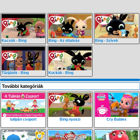
Kacsák - Bing
Bing - Az ottalvás
Bing - Szívek
Tűzijáték - Bing
Kockák - Bing
További kategóriák
tulipán csoport
Bing nyuszi
Cry Babies