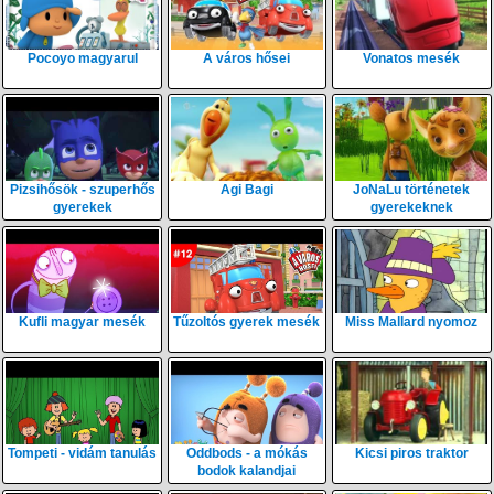
Pocoyo magyarul
A város hősei
Vonatos mesék
Pizsihősök - szuperhős
Agi Bagi
JoNaLu történetek
gyerekek
gyerekeknek
Kufli magyar mesék
Tűzoltós gyerek mesék
Miss Mallard nyomoz
Tompeti - vidám tanulás
Oddbods - a mókás
Kicsi piros traktor
bodok kalandjai