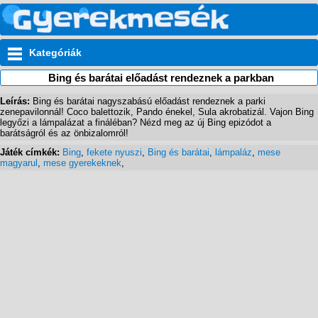
Kategóriák
Bing és barátai előadást rendeznek a parkban
Leírás:
Bing és barátai nagyszabású előadást rendeznek a parki
zenepavilonnál! Coco balettozik, Pando énekel, Sula akrobatizál. Vajon Bing
legyőzi a lámpalázat a fináléban? Nézd meg az új Bing epizódot a
barátságról és az önbizalomról!
Játék címkék:
Bing
,
fekete nyuszi
,
Bing és barátai
,
lámpaláz
,
mese
magyarul
,
mese gyerekeknek
,