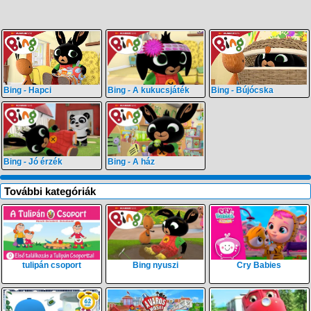
Bing - Hapci
Bing - A kukucsjáték
Bing - Bújócska
Bing - Jó érzék
Bing - A ház
További kategóriák
tulipán csoport
Bing nyuszi
Cry Babies