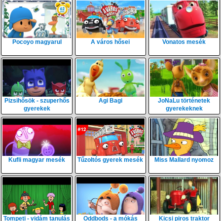
Pocoyo magyarul
A város hősei
Vonatos mesék
Pizsihősök - szuperhős
Agi Bagi
JoNaLu történetek
gyerekek
gyerekeknek
Kufli magyar mesék
Tűzoltós gyerek mesék
Miss Mallard nyomoz
Tompeti - vidám tanulás
Oddbods - a mókás
Kicsi piros traktor