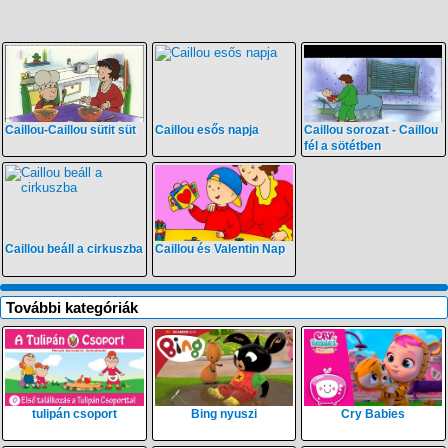
Caillou-Caillou sütit süt
Caillou esős napja
Caillou sorozat - Caillou
fél a sötétben
Caillou beáll a cirkuszba
Caillou és Valentin Nap
További kategóriák
tulipán csoport
Bing nyuszi
Cry Babies