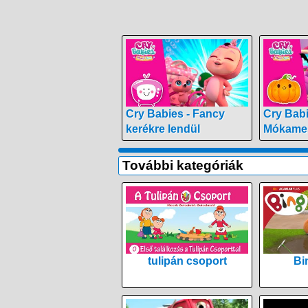
Cry Babies - Fancy
Cry Babi
kerékre lendül
Mókames
További kategóriák
tulipán csoport
Bi