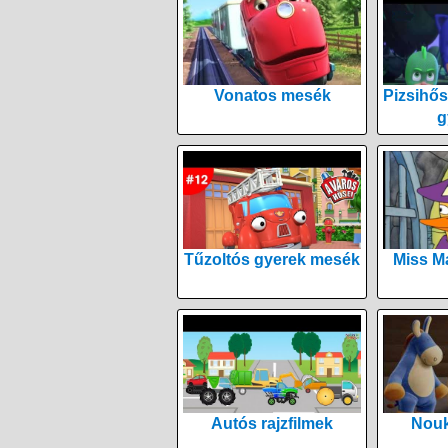
Vonatos mesék
Pizsihős
g
Tűzoltós gyerek mesék
Miss M
Autós rajzfilmek
Nouk