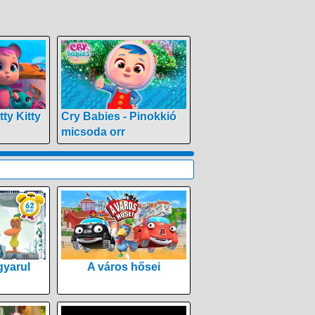
tty Kitty
Cry Babies - Pinokkió
micsoda orr
yarul
A város hősei