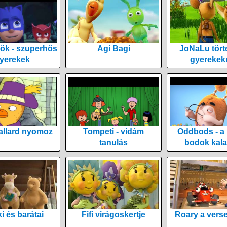
ök - szuperhős
Agi Bagi
JoNaLu tört
yerekek
gyerekek
allard nyomoz
Tompeti - vidám
Oddbods - a
tanulás
bodok kala
i és barátai
Fifi virágoskertje
Roary a vers