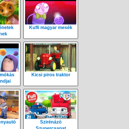
énetek
Kufli magyar mesék
nek
 mókás
Kicsi piros traktor
ndjai
enyautó
Szirénázó
Szupercsapat