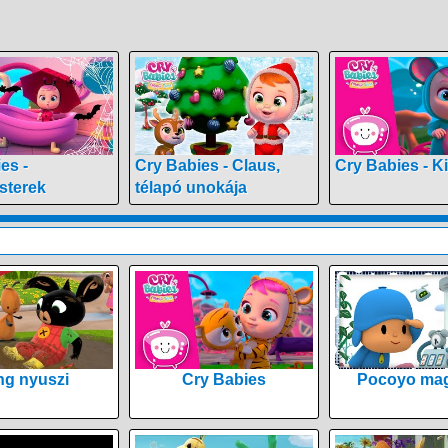
es -
Cry Babies - Claus,
Cry Babies - Ki
terek
télapó unokája
ng nyuszi
Cry Babies
Pocoyo mag