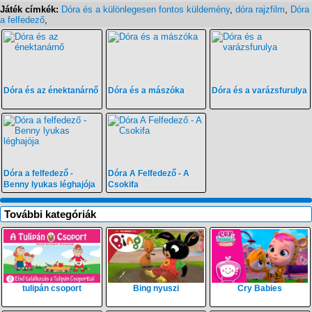
Játék címkék:
Dóra és a különlegesen fontos küldemény
,
dóra rajzfilm
,
Dóra
a felfedező
,
Dóra és az énektanárnő
Dóra és a mászóka
Dóra és a varázsfurulya
Dóra a felfedező -
Dóra A Felfedező - A
Benny lyukas léghajója
Csokifa
További kategóriák
tulipán csoport
Bing nyuszi
Cry Babies