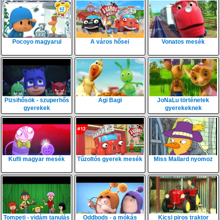
Pocoyo magyarul
A város hősei
Vonatos mesék
Pizsihősök - szuperhős
Agi Bagi
JoNaLu történetek
gyerekek
gyerekeknek
Kufli magyar mesék
Tűzoltós gyerek mesék
Miss Mallard nyomoz
Tompeti - vidám tanulás
Oddbods - a mókás
Kicsi piros traktor