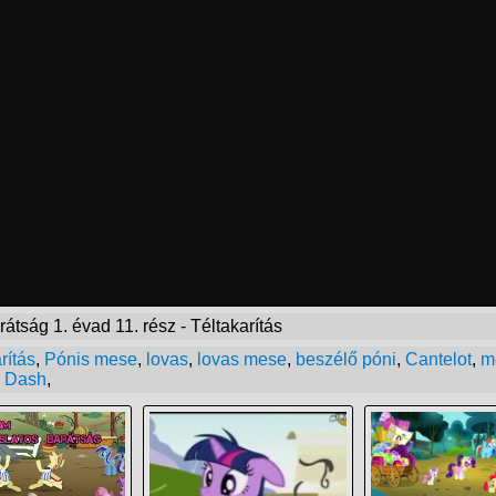
tság 1. évad 11. rész - Téltakarítás
rítás
,
Pónis mese
,
lovas
,
lovas mese
,
beszélő póni
,
Cantelot
,
m
 Dash
,