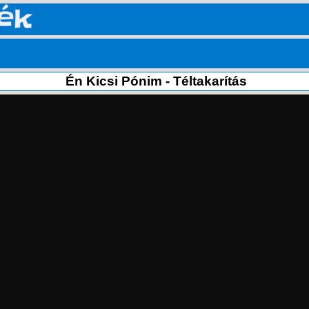
Én Kicsi Pónim - Téltakarítás