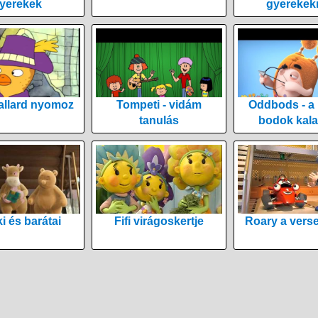
yerekek
gyerekek
allard nyomoz
Tompeti - vidám
Oddbods - a
tanulás
bodok kala
i és barátai
Fifi virágoskertje
Roary a vers