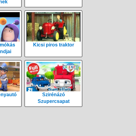
nek
 mókás
Kicsi piros traktor
ndjai
enyautó
Szirénázó
Szupercsapat