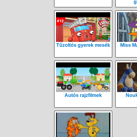
g
Tűzoltós gyerek mesék
Miss M
Autós rajzfilmek
Nouk