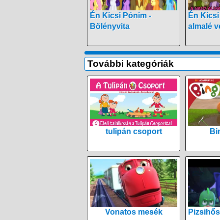
Én Kicsi Pónim -
Én Kics
Bölényvita
almalé 
További kategóriák
tulipán csoport
Bi
Vonatos mesék
Pizsihős