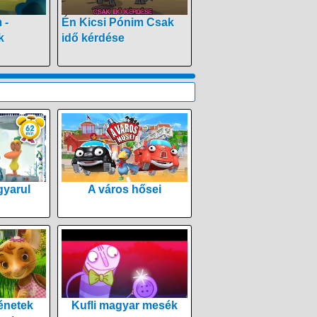
 -
Én Kicsi Pónim Csak
k
idő kérdése
yarul
A város hősei
énetek
Kufli magyar mesék