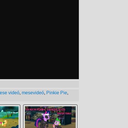
ese videó
,
mesevideó
,
Pinkie Pie
,