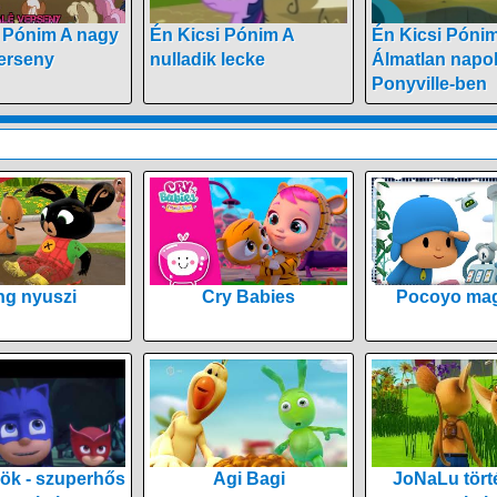
i Pónim A nagy
Én Kicsi Pónim A
Én Kicsi Pónim
verseny
nulladik lecke
Álmatlan napo
Ponyville-ben
ng nyuszi
Cry Babies
Pocoyo mag
ök - szuperhős
Agi Bagi
JoNaLu tört