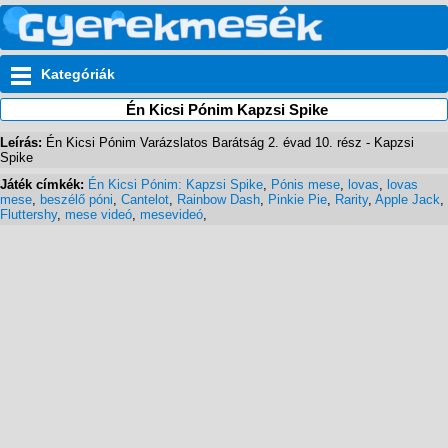
Kategóriák
Én Kicsi Pónim Kapzsi Spike
Leírás:
Én Kicsi Pónim Varázslatos Barátság 2. évad 10. rész - Kapzsi
Spike
Játék címkék:
Én Kicsi Pónim: Kapzsi Spike
,
Pónis mese
,
lovas
,
lovas
mese
,
beszélő póni
,
Cantelot
,
Rainbow Dash
,
Pinkie Pie
,
Rarity
,
Apple Jack
,
Fluttershy
,
mese videó
,
mesevideó
,