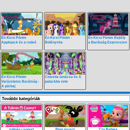
Én Kicsi Pónim
Én Kicsi Pónim -
Én Kicsi Pónim Rejtély
Applejack és a rodeó
Bölényvita
a Barátság Expresszen
Én Kicsi Pónim
Celestia tanácsa és A
Varázslatos Barátság -
palackba vele
A párbaj
További kategóriák
tulipán csoport
Bing nyuszi
Cry Babies