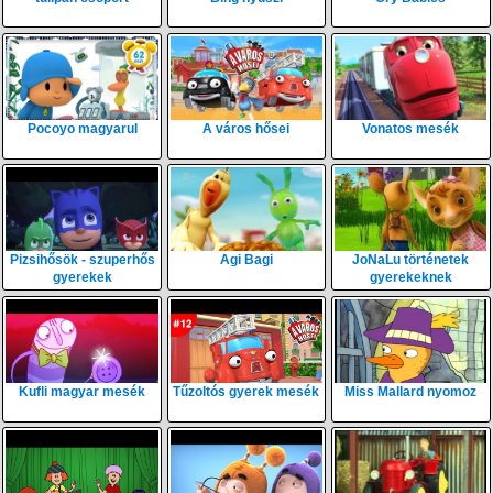
Pocoyo magyarul
A város hősei
Vonatos mesék
Pizsihősök - szuperhős
Agi Bagi
JoNaLu történetek
gyerekek
gyerekeknek
Kufli magyar mesék
Tűzoltós gyerek mesék
Miss Mallard nyomoz