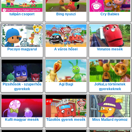
tulipán csoport
Bing nyuszi
Cry Babies
Pocoyo magyarul
A város hősei
Vonatos mesék
Pizsihősök - szuperhős
Agi Bagi
JoNaLu történetek
gyerekek
gyerekeknek
Kufli magyar mesék
Tűzoltós gyerek mesék
Miss Mallard nyomoz