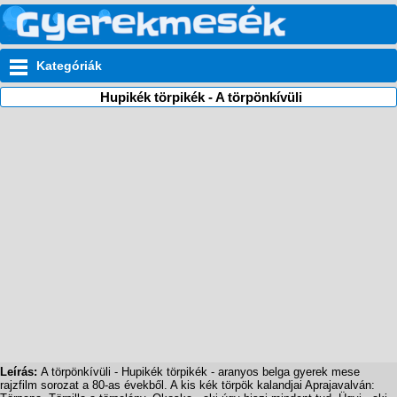
Kategóriák
Hupikék törpikék - A törpönkívüli
Leírás:
A törpönkívüli - Hupikék törpikék - aranyos belga gyerek mese
rajzfilm sorozat a 80-as évekből. A kis kék törpök kalandjai Aprajavalván: