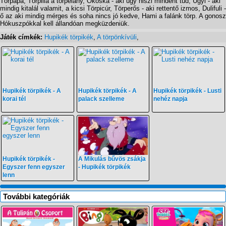
Törpapa, Törpilla a törpelány, Okoska - aki úgy hiszi mindent tud, Ügyi - aki
mindig kitalál valamit, a kicsi Törpicúr, Törperős - aki rettentő izmos, Dulifuli -
ő az aki mindig mérges és soha nincs jó kedve, Hami a falánk törp. A gonosz
Hókuszpókkal kell állandóan megküzdeniük.
Játék címkék:
Hupikék törpikék
,
A törpönkívüli
,
Hupikék törpikék - A
Hupikék törpikék - A
Hupikék törpikék - Lusti
korai tél
palack szelleme
nehéz napja
Hupikék törpikék -
A Mikulás bűvös zsákja
Egyszer fenn egyszer
- Hupikék törpikék
lenn
További kategóriák