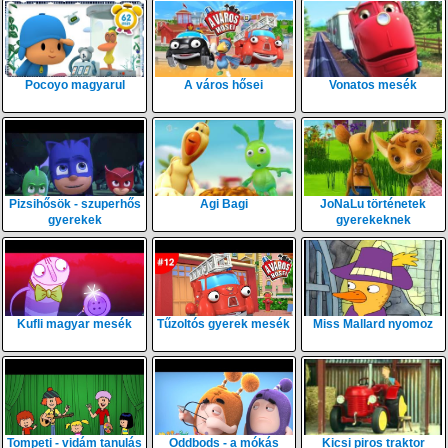
Pocoyo magyarul
A város hősei
Vonatos mesék
Pizsihősök - szuperhős
Agi Bagi
JoNaLu történetek
gyerekek
gyerekeknek
Kufli magyar mesék
Tűzoltós gyerek mesék
Miss Mallard nyomoz
Tompeti - vidám tanulás
Oddbods - a mókás
Kicsi piros traktor