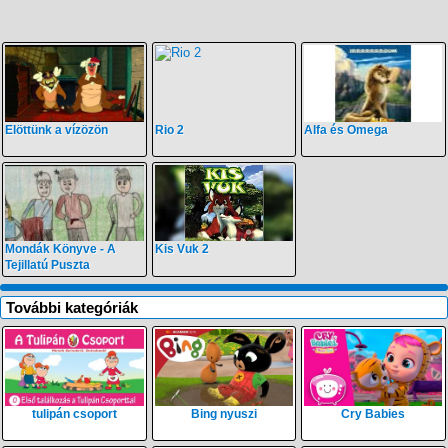
Elöttünk a vízözön
Rio 2
Alfa és Omega
Mondák Könyve - A
Kis Vuk 2
Tejillatú Puszta
További kategóriák
tulipán csoport
Bing nyuszi
Cry Babies