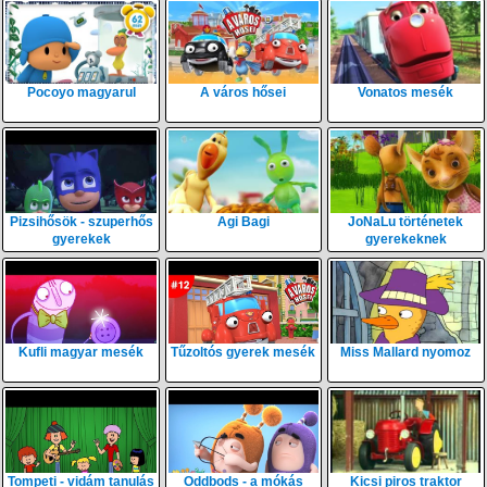
Pocoyo magyarul
A város hősei
Vonatos mesék
Pizsihősök - szuperhős
Agi Bagi
JoNaLu történetek
gyerekek
gyerekeknek
Kufli magyar mesék
Tűzoltós gyerek mesék
Miss Mallard nyomoz
Tompeti - vidám tanulás
Oddbods - a mókás
Kicsi piros traktor