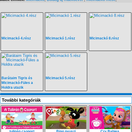
Micimackó 4.rész
Micimackó 1.rész
Micimackó 8.rész
Barátaim Tigris és
Micimackó 5.rész
Micimackó-Füles a
Holdra utazik
További kategóriák
tulipán csoport
Bing nyuszi
Cry Babies