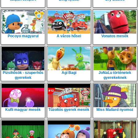
Pocoyo magyarul
A város hősei
Vonatos mesék
Pizsihősök - szuperhős
Agi Bagi
JoNaLu történetek
gyerekek
gyerekeknek
Kufli magyar mesék
Tűzoltós gyerek mesék
Miss Mallard nyomoz