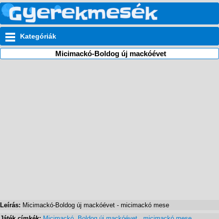
Kategóriák
Micimackó-Boldog új mackóévet
Leírás:
Micimackó-Boldog új mackóévet - micimackó mese
Játék címkék:
Micimackó
,
Boldog új mackóévet
,
micimackó mese
,