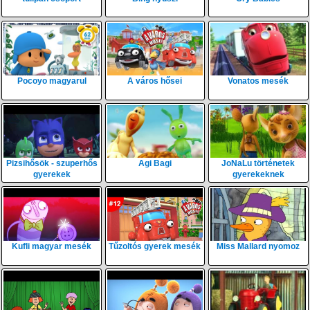
Pocoyo magyarul
A város hősei
Vonatos mesék
Pizsihősök - szuperhős
Agi Bagi
JoNaLu történetek
gyerekek
gyerekeknek
Kufli magyar mesék
Tűzoltós gyerek mesék
Miss Mallard nyomoz