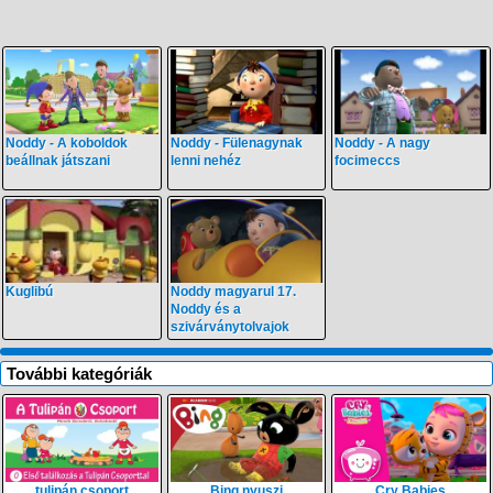
Noddy - A koboldok
Noddy - Fülenagynak
Noddy - A nagy
beállnak játszani
lenni nehéz
focimeccs
Kuglibú
Noddy magyarul 17.
Noddy és a
szivárványtolvajok
További kategóriák
tulipán csoport
Bing nyuszi
Cry Babies