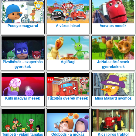
Pocoyo magyarul
A város hősei
Vonatos mesék
Pizsihősök - szuperhős
Agi Bagi
JoNaLu történetek
gyerekek
gyerekeknek
Kufli magyar mesék
Tűzoltós gyerek mesék
Miss Mallard nyomoz
Tompeti - vidám tanulás
Oddbods - a mókás
Kicsi piros traktor