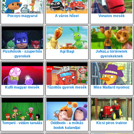
Pocoyo magyarul
A város hősei
Vonatos mesék
Pizsihősök - szuperhős
Agi Bagi
JoNaLu történetek
gyerekek
gyerekeknek
Kufli magyar mesék
Tűzoltós gyerek mesék
Miss Mallard nyomoz
Tompeti - vidám tanulás
Oddbods - a mókás
Kicsi piros traktor
bodok kalandjai