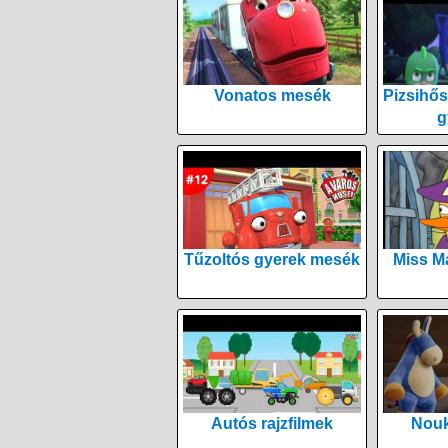
Vonatos mesék
Pizsihős
g
Tűzoltós gyerek mesék
Miss M
Autós rajzfilmek
Nouk