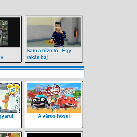
Sam a tűzoltó - Egy
év
rakás baj
yarul
A város hősei