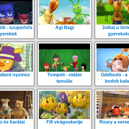
ök - szuperhős
Agi Bagi
JoNaLu tört
yerekek
gyerekek
allard nyomoz
Tompeti - vidám
Oddbods - a
tanulás
bodok kala
i és barátai
Fifi virágoskertje
Roary a vers