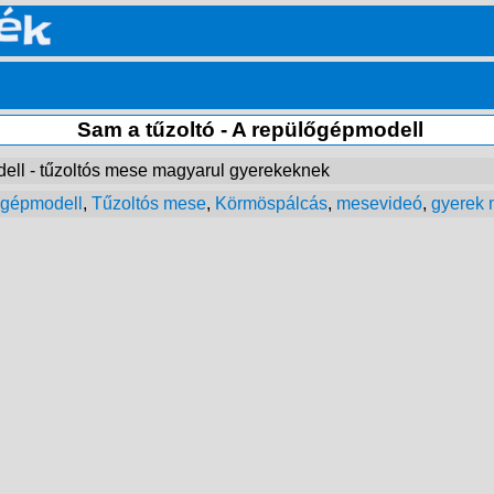
Sam a tűzoltó - A repülőgépmodell
dell - tűzoltós mese magyarul gyerekeknek
lőgépmodell
,
Tűzoltós mese
,
Körmöspálcás
,
mesevideó
,
gyerek