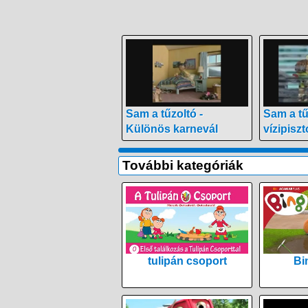
Sam a tűzoltó -
Sam a tű
Különös karnevál
vízipiszt
További kategóriák
tulipán csoport
Bi