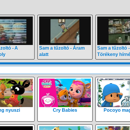
zoltó - A
Sam a tűzoltó - Áram
Sam a tűzoltó -
oly
alatt
Törékeny hírn
ng nyuszi
Cry Babies
Pocoyo mag