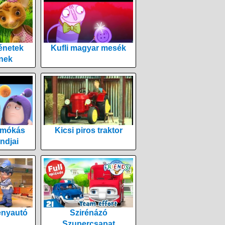
énetek
Kufli magyar mesék
nek
 mókás
Kicsi piros traktor
ndjai
enyautó
Szirénázó
Szupercsapat