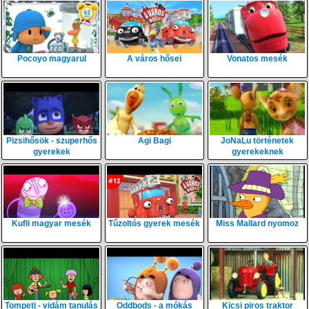
Pocoyo magyarul
A város hősei
Vonatos mesék
Pizsihősök - szuperhős
Agi Bagi
JoNaLu történetek
gyerekek
gyerekeknek
Kufli magyar mesék
Tűzoltós gyerek mesék
Miss Mallard nyomoz
Tompeti - vidám tanulás
Oddbods - a mókás
Kicsi piros traktor