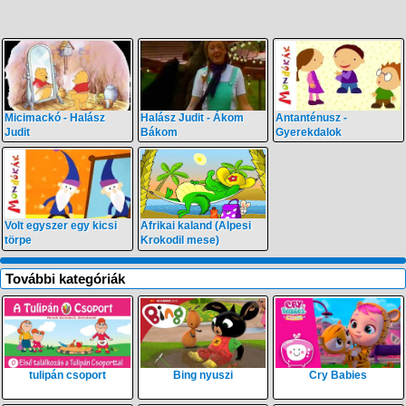
Micimackó - Halász
Halász Judit - Ákom
Antanténusz -
Judit
Bákom
Gyerekdalok
Volt egyszer egy kicsi
Afrikai kaland (Alpesi
törpe
Krokodil mese)
További kategóriák
tulipán csoport
Bing nyuszi
Cry Babies