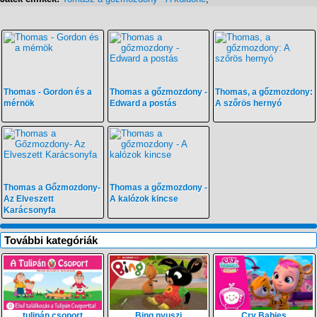
Thomas - Gordon és a
Thomas a gőzmozdony -
Thomas, a gőzmozdony:
mérnök
Edward a postás
A szőrös hernyó
Thomas a Gőzmozdony-
Thomas a gőzmozdony -
Az Elveszett
A kalózok kincse
Karácsonyfa
További kategóriák
tulipán csoport
Bing nyuszi
Cry Babies