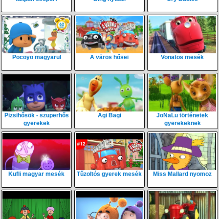
Pocoyo magyarul
A város hősei
Vonatos mesék
Pizsihősök - szuperhős
Agi Bagi
JoNaLu történetek
gyerekek
gyerekeknek
Kufli magyar mesék
Tűzoltós gyerek mesék
Miss Mallard nyomoz