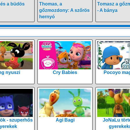
és a büdös
Thomas, a
Tomasz a gőz
gőzmozdony: A szőrös
- A bánya
hernyó
ng nyuszi
Cry Babies
Pocoyo mag
ök - szuperhős
Agi Bagi
JoNaLu tört
yerekek
gyerekek