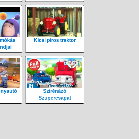
 mókás
Kicsi piros traktor
ndjai
enyautó
Szirénázó
Szupercsapat