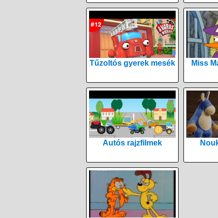
Tűzoltós gyerek mesék
Miss M
Autós rajzfilmek
Nouk