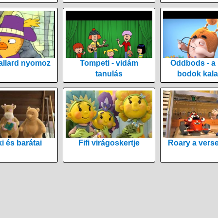
allard nyomoz
Tompeti - vidám
Oddbods - a
tanulás
bodok kala
i és barátai
Fifi virágoskertje
Roary a vers