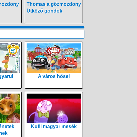
mozdony
Thomas a gőzmozdony
Ütköző gondok
yarul
A város hősei
énetek
Kufli magyar mesék
nek