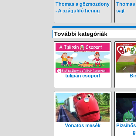
Thomas a gőzmozdony
Thomas 
- A száguldó hering
sajt
További kategóriák
tulipán csoport
Bi
Vonatos mesék
Pizsihős
g