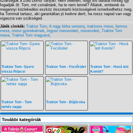
szükségük a Zöld Domb Tanyán. Nem véletlen, hogy kis barátai mindig így
fogadják őt: Tom, mit csinálnánk, ha te nem lennél? Állatok, emberek és
megannyi közlekedési eszköz összetartó közösségével ismerkedhetsz meg,
ha Tommal tartasz, aki garantáltan jó kedvre derít, ha rossz napod van vagy
vigaszra van szükséged.
Játék címkék:
Traktor Tom
,
A nagy birka verseny
,
traktoros mese
,
farmos
mese
,
mese gyerekeknek
,
ingyen mesevideó
,
mesevideó
,
Traktor Tom
mese
,
Traktor Tom magyarul
,
Traktor Tom- Gyere
Traktor Tom - Fociőrület
Traktor Tom - Hová lett
vissza Röpcsi
Kombi?
Traktor Tom - Tom
Traktor Tom - Bújócska
nehéz napja
További kategóriák