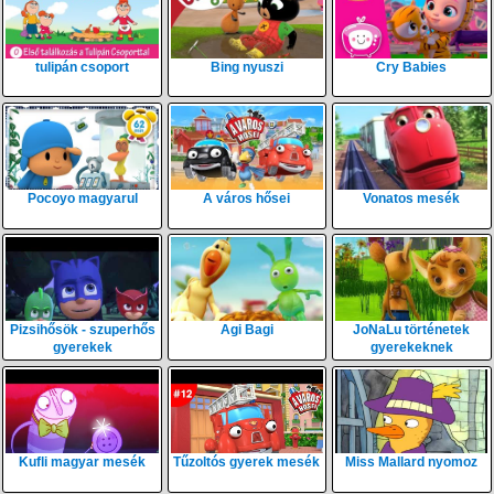
tulipán csoport
Bing nyuszi
Cry Babies
Pocoyo magyarul
A város hősei
Vonatos mesék
Pizsihősök - szuperhős
Agi Bagi
JoNaLu történetek
gyerekek
gyerekeknek
Kufli magyar mesék
Tűzoltós gyerek mesék
Miss Mallard nyomoz