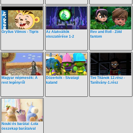
Gryllus Vilmos - Tigris
Az Alakváltók
Rev and Roll - Zöld
visszatérése 1-2
fantom
Magyar népmesék: A
Dózerkék - Sivatagi
Tini Titánok 12.rész -
rest legényről
kaland
Tanítvány-1.rész
Nouki és barátai -Lola
összekap barátaival