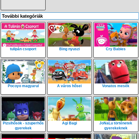
További kategóriák
tulipán csoport
Bing nyuszi
Cry Babies
Pocoyo magyarul
A város hősei
Vonatos mesék
Pizsihősök - szuperhős
Agi Bagi
JoNaLu történetek
gyerekek
gyerekeknek