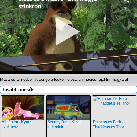
Mása és a medve - A zongora lecke - orosz animációs rajzfilm magyarul
További mesék:
Mia és én - Kyara
Scooby Doo - Kínai
Phineas és Ferb -
születése
kalandok
Thaddeus és Thor