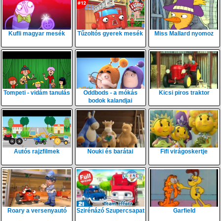
Kufli magyar mesék
Tűzoltós gyerek mesék
Miss Mallard nyomoz
Tompeti - vidám tanulás
Oddbods - a mókás
Kicsi piros traktor
bodok kalandjai
Autós rajzfilmek
Nouki és barátai
Fifi virágoskertje
Roary a versenyautó
Szirénázó Szupercsapat
Garfield