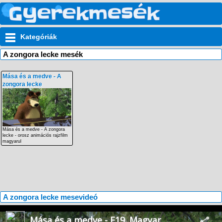
Kategóriák
A zongora lecke mesék
Mása és a medve - A
zongora lecke
Mása és a medve - A zongora
lecke - orosz animációs rajzfilm
magyarul
A zongora lecke mesevideó