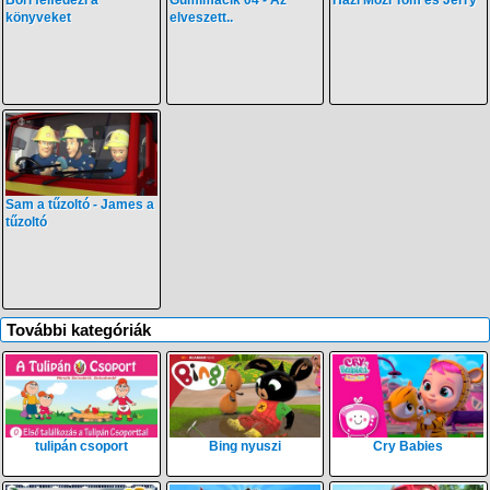
könyveket
elveszett..
Sam a tűzoltó - James a
tűzoltó
További kategóriák
tulipán csoport
Bing nyuszi
Cry Babies