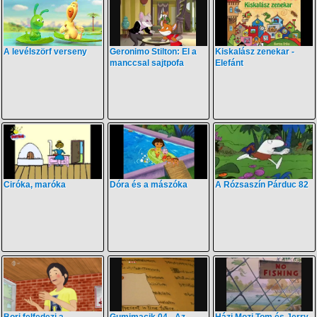
A levélszörf verseny
Geronimo Stilton: El a
Kiskalász zenekar -
manccsal sajtpofa
Elefánt
Ciróka, maróka
Dóra és a mászóka
A Rózsaszín Párduc 82
Bori felfedezi a
Gumimacik 04 - Az
Házi Mozi Tom és Jerry