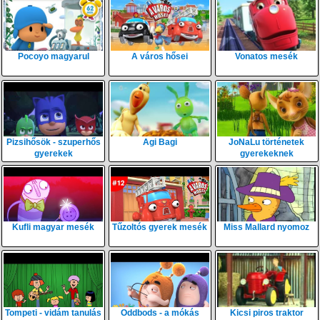
Pocoyo magyarul
A város hősei
Vonatos mesék
Pizsihősök - szuperhős
Agi Bagi
JoNaLu történetek
gyerekek
gyerekeknek
Kufli magyar mesék
Tűzoltós gyerek mesék
Miss Mallard nyomoz
Tompeti - vidám tanulás
Oddbods - a mókás
Kicsi piros traktor