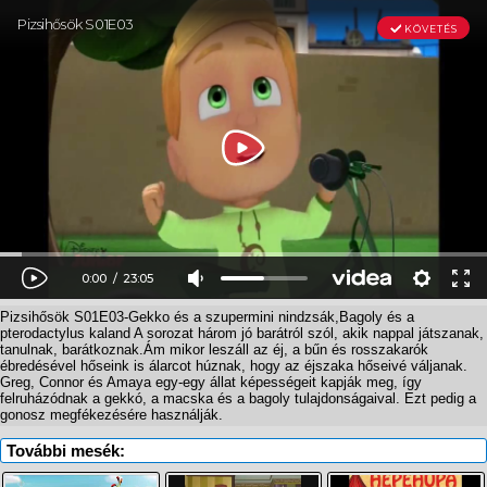
Pizsihősök S01E03-Gekko és a szupermini nindzsák,Bagoly és a
pterodactylus kaland A sorozat három jó barátról szól, akik nappal játszanak,
tanulnak, barátkoznak.Ám mikor leszáll az éj, a bűn és rosszakarók
ébredésével hőseink is álarcot húznak, hogy az éjszaka hőseivé váljanak.
Greg, Connor és Amaya egy-egy állat képességeit kapják meg, így
felruházódnak a gekkó, a macska és a bagoly tulajdonságaival. Ezt pedig a
gonosz megfékezésére használják.
További mesék: