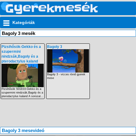
Kategóriák
Bagoly 3 mesék
Pizsihősök-Gekko és a
Bagoly 3
szupermini
nindzsák,Bagoly és a
pterodactylus kaland
Bagoly 3 - vicces rövid gyerek
mese
Pizsihősök S01E03-Gekko és a
szupermini nindzsák,Bagoly és a
pterodactylus kaland A sorozat...
Bagoly 3 mesevideó