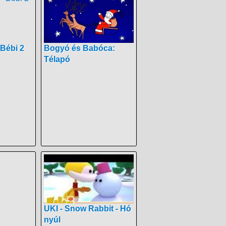
 Bébi 2
Bogyó és Babóca:
Télapó
UKI - Snow Rabbit - Hó
nyúl