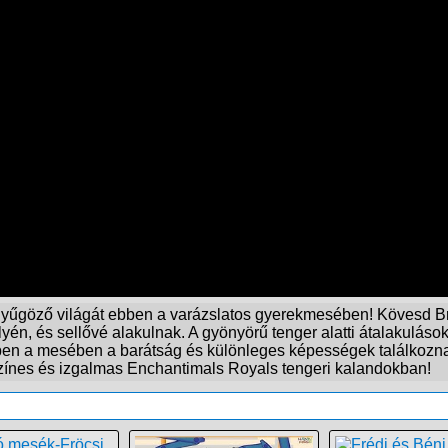
yűgöző világát ebben a varázslatos gyerekmesében! Kövesd Bre
n, és sellővé alakulnak. A gyönyörű tenger alatti átalakulásoka
ben a mesében a barátság és különleges képességek találkozna
a színes és izgalmas Enchantimals Royals tengeri kalandokban!