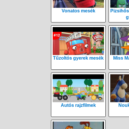
Vonatos mesék
Pizsihős
g
Tűzoltós gyerek mesék
Miss M
Autós rajzfilmek
Nouk