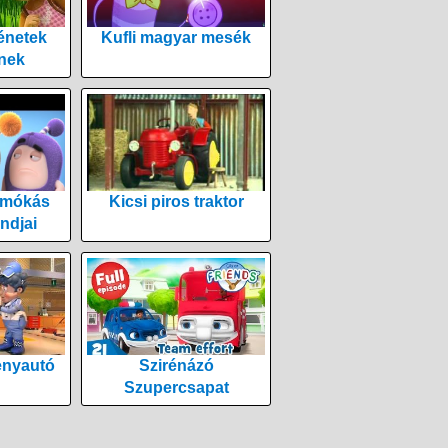
énetek
Kufli magyar mesék
nek
 mókás
Kicsi piros traktor
ndjai
enyautó
Szirénázó
Szupercsapat