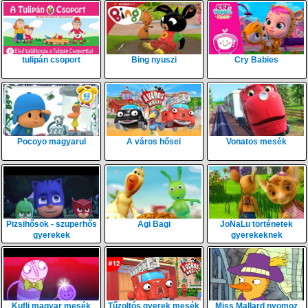
tulipán csoport
Bing nyuszi
Cry Babies
Pocoyo magyarul
A város hősei
Vonatos mesék
Pizsihősök - szuperhős
Agi Bagi
JoNaLu történetek
gyerekek
gyerekeknek
Kufli magyar mesék
Tűzoltós gyerek mesék
Miss Mallard nyomoz