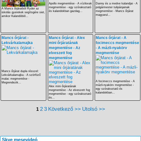
Apollo megmentése - A vízilovak
Danny és a medve kalandjai - A
megmentése - egy szórakoztató
polgármester tulipánjainak
A Mancs őrjáratból Ryder az
és kalandokban gazdag...
megmentése - Mancs őrjárat
iskolás gyerekek segítsgére siet,
magyarul...
amikor Kalandöböl...
Mancs őrjárat -
Mancs őrjárat - Alex
Mancs őrjárat - A
Lekvárkalamajka
mini őrjáratának
focimeccs megmentése
megmentése - Az
- A mázli-nyakörv
elveszett fog
megmentése
megmentése
Mancs őrjárat dupla résszel:
Lekvárkalamajka - A szörföző
malac megmentése -
A focimeccs megmentése - A
Megrendezik...
mázli-nyakörv megmentése -
Alex mini őrjáratának
egy szórakoztató és
megmentése - Az elveszett fog
kalandokban...
megmentése - egy szórakoztató
és...
2
3
Következő >>
Utolsó >>
1
Skye mesevideó