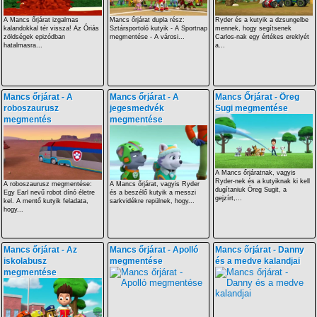
A Mancs őrjárat izgalmas
Mancs őrjárat dupla rész:
Ryder és a kutyik a dzsungelbe
kalandokkal tér vissza! Az Óriás
Sztársportoló kutyik - A Sportnap
mennek, hogy segítsenek
zöldségek epizódban
megmentése - A városi...
Carlos-nak egy értékes ereklyét
hatalmasra...
a...
Mancs őrjárat - A
Mancs őrjárat - A
Mancs Őrjárat - Öreg
roboszaurusz
jegesmedvék
Sugi megmentése
megmentés
megmentése
A Mancs őrjáratnak, vagyis
Ryder-nek és a kutyiknak ki kell
A roboszaurusz megmentése:
A Mancs őrjárat, vagyis Ryder
dugítaniuk Öreg Sugit, a
Egy Earl nevű robot dínó életre
és a beszélő kutyik a messzi
gejzírt,...
kel. A mentő kutyik feladata,
sarkvidékre repülnek, hogy...
hogy...
Mancs őrjárat - Az
Mancs őrjárat - Apolló
Mancs őrjárat - Danny
iskolabusz
megmentése
és a medve kalandjai
megmentése