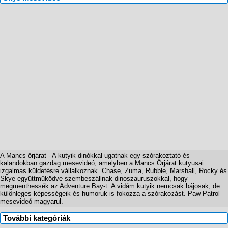
A Mancs őrjárat - A kutyik dinókkal ugatnak egy szórakoztató és
kalandokban gazdag mesevideó, amelyben a Mancs Őrjárat kutyusai
izgalmas küldetésre vállalkoznak. Chase, Zuma, Rubble, Marshall, Rocky és
Skye együttműködve szembeszállnak dinoszauruszokkal, hogy
megmenthessék az Adventure Bay-t. A vidám kutyik nemcsak bájosak, de
különleges képességeik és humoruk is fokozza a szórakozást. Paw Patrol
mesevideó magyarul.
További kategóriák