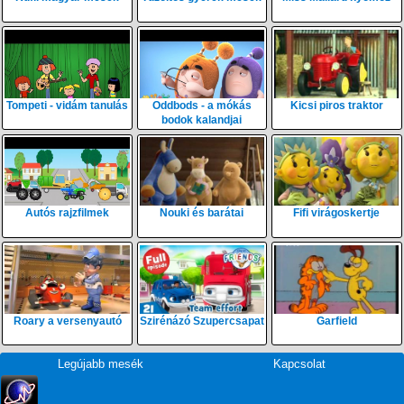
Tompeti - vidám tanulás
Oddbods - a mókás
Kicsi piros traktor
bodok kalandjai
Autós rajzfilmek
Nouki és barátai
Fifi virágoskertje
Roary a versenyautó
Szirénázó Szupercsapat
Garfield
Legújabb mesék
Kapcsolat