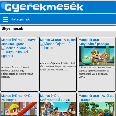
Kategóriák
Skye mesék
Mancs őrjárat - A kutyik
Mancs Őrjárat - A ballon
Mancs őrjárat -
dinókkal ugatnak
Kutyiutánzó papagáj
A Mancs Őrjárat – A ballon című
részben Humdinger polgármester
A Mancs őrjárat - A kutyik
A Mancs Őrjárat: Kutyiutánzó
ismét akcióba lendül! A...
dinókkal ugatnak egy
papagáj epizódban izgalmas
szórakoztató és kalandokban
mentőakció vár a csapatra!
gazdag...
Egy...
Mancs őrjárat - Óriás
Mancs őrjárat -
Mancs őrjárat - Az új tag
zöldségek
Sztársportoló kutyik
- Tracker