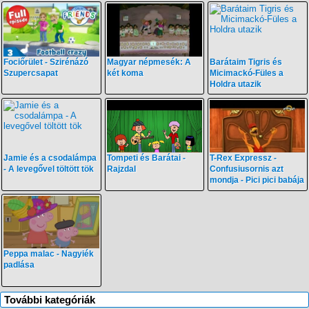
Fociőrület - Szirénázó
Magyar népmesék: A
Barátaim Tigris és
Szupercsapat
két koma
Micimackó-Füles a
Holdra utazik
Jamie és a csodalámpa
Tompeti és Barátai -
T-Rex Expressz -
- A levegővel töltött tök
Rajzdal
Confusiusornis azt
mondja - Pici pici babája
Peppa malac - Nagyiék
padlása
További kategóriák