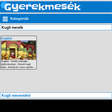
Kategóriák
Kugli mesék
Kuglibú
Kuglibú - Noddy kalandjai
játékvárosban - Búsuló kugli
bábu. Animációs mese rajzfilm...
Kugli mesevideó