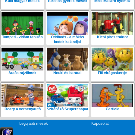
Kufli magyar mesék
Tűzoltós gyerek mesék
Miss Mallard nyomoz
Tompeti - vidám tanulás
Oddbods - a mókás
Kicsi piros traktor
bodok kalandjai
Autós rajzfilmek
Nouki és barátai
Fifi virágoskertje
Roary a versenyautó
Szirénázó Szupercsapat
Garfield
Legújabb mesék
Kapcsolat