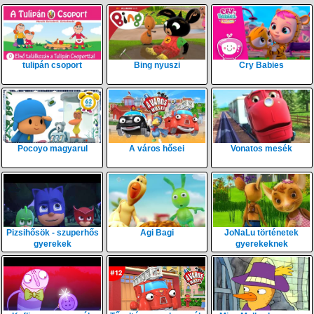
tulipán csoport
Bing nyuszi
Cry Babies
Pocoyo magyarul
A város hősei
Vonatos mesék
Pizsihősök - szuperhős
Agi Bagi
JoNaLu történetek
gyerekek
gyerekeknek