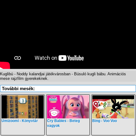
Kuglibú - Noddy kalandjai játékvárosban - Búsuló kugli bábu. Animációs
mese rajzfilm gyerekeknek.
További mesék:
Umizoomi - Könyvtár
Cry Babies - Beteg
Bing - Voo Voo
vagyok