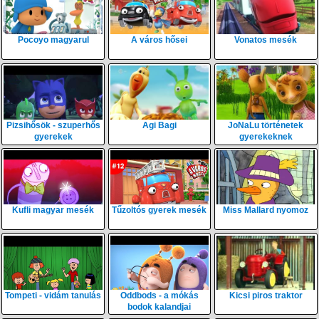
Pocoyo magyarul
A város hősei
Vonatos mesék
Pizsihősök - szuperhős
Agi Bagi
JoNaLu történetek
gyerekek
gyerekeknek
Kufli magyar mesék
Tűzoltós gyerek mesék
Miss Mallard nyomoz
Tompeti - vidám tanulás
Oddbods - a mókás
Kicsi piros traktor
bodok kalandjai