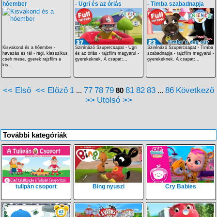
hóember
- Ugri és az óriás
- Timba szabadnapja
Kisvakond és a hóember -
Szirénázó Szupercsapat - Ugri
Szirénázó Szupercsapat - Timba
havazás és tél - régi, klasszikus
és az óriás - rajzfilm magyarul -
szabadnapja - rajzfilm magyarul -
cseh mese, gyerek rajzfilm a
gyerekeknek. A csapat:...
gyerekeknek. A csapat:...
kis...
<< Első
<< Előző
1
77
78
79
81
82
83
86
Következő
...
80
...
>>
Utolsó >>
További kategóriák
tulipán csoport
Bing nyuszi
Cry Babies