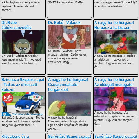
a kéményben - - magyar retro
S01E09 - Légy éber, Raffe!
- retro magyar mesefilm - A folyó
rajzfilm. Hőse az elszánt
vize olyan mértékben...
horgász...
Dr. Bubó -
Dr. Bubó - Válások
A nagy ho-ho-horgász!
Játékszenvedély
Horgász a halpiacon
Dr. Bubó - Válások - retro
magyar rajzfilm - Csőrmester
Dr. Bubó - Játékszenvedély -
A nagy ho-ho-horgász! Horgász
mindent megtesz annak
retro magyar rajzfilm - Az erdő
a halpiacon - magyar retro
érdekében, hogy...
lakói közül egyre többen...
rajzfilm - Egy elszánt horgász
és...
Szirénázó Szupercsapat
A nagy ho-ho-horgász!
A nagy ho-ho-horgász!
- Ted és az elveszett
Csecsemőaltató
Az eldugult mosogató
kötszer
horgászbot
A nagy ho-ho-horgász! Az
eldugult mosogató - magyar retro
Szirénázó Szupercsapat - Ted és
A nagy ho-ho-horgász!
rajzfilm - Egy elszánt horgász
az elveszett kötszer - rajzfilm
Csecsemőaltató horgászbot -
és...
magyarul gyerekeknek. A...
Egy elszánt horgász és barátja,
aki ki...
Kisvakond és a
Szirénázó Szupercsapat
Szirénázó Szupercsapat