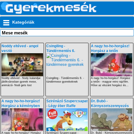
Kategóriák
Mese mesék
Noddy eltéved - angol
Csingiling -
A nagy ho-ho-horgász!
verzió
Tündérmentés 6.
Horgász a tetőn
Noddy eltéved - Nody kalandjai
Csingiling - Tündérmentés 6. -
A nagy ho-ho-horgász! Horgász
játékvárosban gyerek mese,
tündérmese gyerekeknek
a tetőn - magyar retro rajzfilm.
animáció- Nodi gets lost
Hőse az elszánt horgász és...
A nagy ho-ho-horgász!
Szirénázó Szupercsapat
Dr. Bubó -
Horgász a kéményben
- Légy éber Raffe
Környezetszennyezés
A nagy ho-ho-horgász! Horgász
Szirénázó Szupercsapat -
Dr. Bubó - Környezetszennyezés