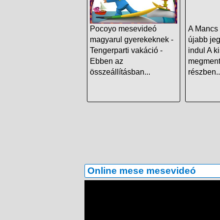
Pocoyo mesevideó
A Mancs 
magyarul gyerekeknek -
újabb je
Tengerparti vakáció -
indul A k
Ebben az
megment
összeállításban...
részben..
Online mese mesevideó