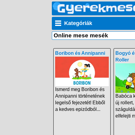
Kategóriák
Online mese mesék
Boribon és Annipanni
Bogyó é
Roller
Ismerd meg Boribon és
Annipanni történetének
Babóca k
legelső fejezetét! Ebből
új rollert
a kedves epizódból...
száguldá
elfelejti 