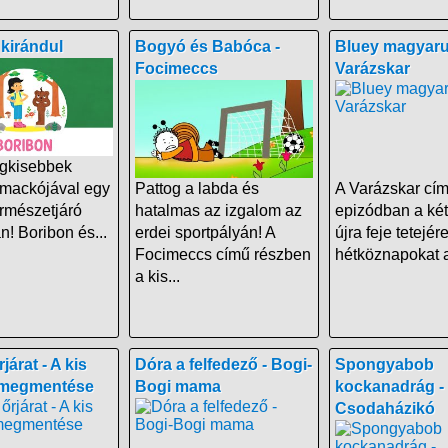
kirándul
Bogyó és Babóca -
Bluey magyarul
Focimeccs
Varázskar
egkisebbek
mackójával egy
Pattog a labda és
A Varázskar cí
ermészetjáró
hatalmas az izgalom az
epizódban a két
! Boribon és...
erdei sportpályán! A
újra feje tetejére
Focimeccs című részben
hétköznapokat a
a kis...
járat - A kis
Dóra a felfedező - Bogi-
Spongyabob
 megmentése
Bogi mama
kockanadrág -
Csodaházikó