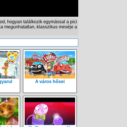
od, hogyan találkozik egymással a pici
ka megunhatatlan, klasszikus meséje a
yarul
A város hősei