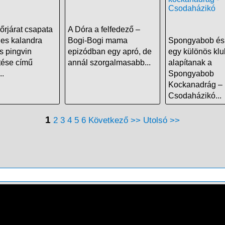
őrjárat csapata
A Dóra a felfedező –
ges kalandra
Bogi-Bogi mama
Spongyabob és 
is pingvin
epizódban egy apró, de
egy különös klu
ése című
annál szorgalmasabb...
alapítanak a
..
Spongyabob
Kockanadrág –
Csodaházikó...
1
2
3
4
5
6
Következő >>
Utolsó >>