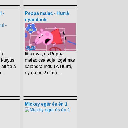
 -
Peppa malac - Hurrá
nyaralunk
mű
Itt a nyár, és Peppa
 kutyus
malac családja izgalmas
 állítja a
kalandra indul! A Hurrá,
...
nyaralunk! című...
Mickey egér és én 1