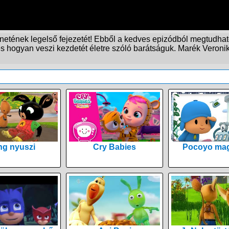
netének legelső fejezetét! Ebből a kedves epizódból megtudhat
s hogyan veszi kezdetét életre szóló barátságuk. Marék Veroni
ng nyuszi
Cry Babies
Pocoyo mag