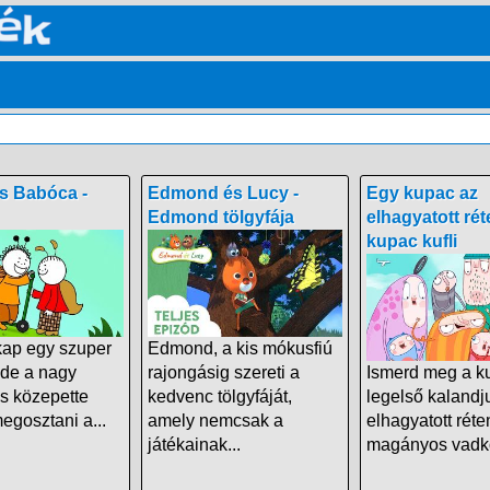
s Babóca -
Edmond és Lucy -
Egy kupac az
Edmond tölgyfája
elhagyatott rét
kupac kufli
ap egy szuper
Edmond, a kis mókusfiú
, de a nagy
rajongásig szereti a
Ismerd meg a ku
s közepette
kedvenc tölgyfáját,
legelső kalandj
megosztani a...
amely nemcsak a
elhagyatott réte
játékainak...
magányos vadkör