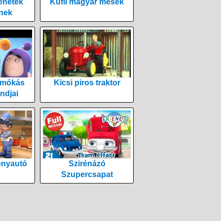
énetek
Kufli magyar mesék
nek
 mókás
Kicsi piros traktor
ndjai
enyautó
Szirénázó
Szupercsapat