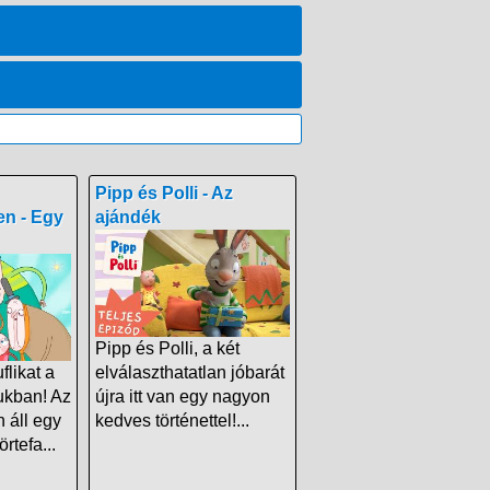
Pipp és Polli - Az
en - Egy
ajándék
Pipp és Polli, a két
flikat a
elválaszthatatlan jóbarát
ukban! Az
újra itt van egy nagyon
n áll egy
kedves történettel!...
tefa...