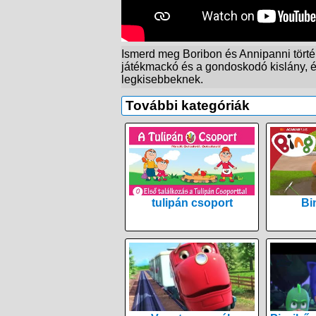
Ismerd meg Boribon és Annipanni törté
játékmackó és a gondoskodó kislány, é
legkisebbeknek.
További kategóriák
tulipán csoport
Bi