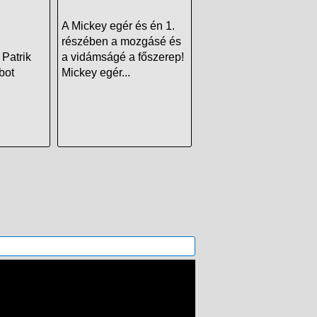
A Mickey egér és én 1.
részében a mozgásé és
Patrik
a vidámságé a főszerep!
bot
Mickey egér...