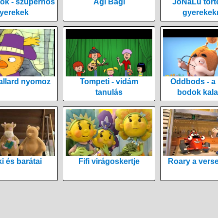
ök - szuperhős
Agi Bagi
JoNaLu tört
yerekek
gyerekek
allard nyomoz
Tompeti - vidám
Oddbods - a
tanulás
bodok kala
i és barátai
Fifi virágoskertje
Roary a vers