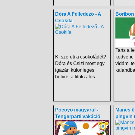
Dóra A Felfedező - A
Boribon 
Csokifa
Tarts a l
Ki szereti a csokoládét?
kedvenc 
Dóra és Csizi most egy
vidám, t
igazán különleges
kalandban
helyre, a titokzatos...
Pocoyo magyarul -
Mancs őr
Tengerparti vakáció
pingvin