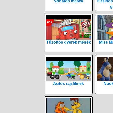
Vonatos mesék
Pizsihős
g
Tűzoltós gyerek mesék
Miss M
Autós rajzfilmek
Nouk