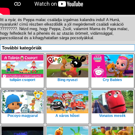
Itt a nyár, és Peppa malac családja izgalmas kalandra indul! A Hurrá,
nyaralunk! című részben elkezdődik a jól megérdemelt családi vakáció
????????. Nézd meg, hogy Peppa, Zsoli, valamint Mama és Papa malac,
hogy felfedezik fel a pihenés és az utazás örömeit, vidámsággal,
pancsolással és a kihagyhatatlan sárga pocsolyákkal.
További kategóriák
tulipán csoport
Bing nyuszi
Cry Babies
Pocoyo magyarul
A város hősei
Vonatos mesék