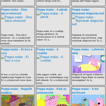
szüleiktől, amit sorban...
sütésre tanítja a két kis...
párnája alatt Peppa nagyon...
Peppa malac - Dino
Peppa malac - A piknik
Peppa malac -
bácsi elveszett
Mamának dolgoznia kell
Peppa malac és a családja
elmegy piknikezni, és
Peppa malac - Dino bácsi
Peppának és testvérének
természetesen itt is történik
elveszett - Ez a szórakoztató
Jolienak meg kell értenie, hogy
valami. Ez a...
mese olyan kalandokat tár fel,
mamának dolgoznia kell. Ez a...
amelyek...
Peppa malac - Ki lesz a
Peppa malac - A
Peppa malac - Lefekvés
cica
csuklás
ideje
Ki lesz a cica? ez a kérdés
Jolie nagyon csuklik, ami
Dolgozzuk fel együtt a lefekvés
foglalkoztatja Peppát és Zsolit.
zavarja, ezt mindenképpen meg
rituáléját Peppa Malac és barátai
Ez a szórakoztató mese olyan...
kell oldaniuk. Ez a szórakoztató
társaságában! Az új...
mese...
Peppa malac - Nagyiék
Peppa malac - Kloé az
Peppa malac - A kis
padlása
unokatesóm
kertészek