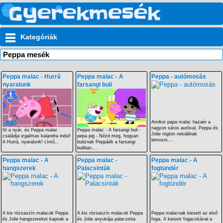
Kategóriák
Peppa mesék
Peppa malac - Hurrá
Peppa malac - A
Peppa - autómosás
nyaralunk
farsangi buli
Amikor papa malac hazaér a
nagyon sáros autóval, Peppa és
Itt a nyár, és Peppa malac
Peppa malac - A farsangi buli -
Jolie rögtön nekiállnak
családja izgalmas kalandra indul!
pepa pig - Nézd meg, hogyan
lemosni....
A Hurrá, nyaralunk! című...
buliznak Peppáék a farsangi
buliban....
Peppa malac - A
Peppa malac -
Peppa malac - A
hangszerek
Palacsinták
fogtündér
A kis rózsaszín malacok Peppa
A kis rózsaszín malacok Peppa
Peppa malacnak kiesett az első
és Jolie hangszereket kapnak a
és Jolie anyukája palacsinta
foga. A kiesett fogacskával a