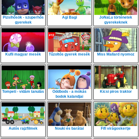
Pizsihősök - szuperhős
Agi Bagi
JoNaLu történetek
gyerekek
gyerekeknek
Kufli magyar mesék
Tűzoltós gyerek mesék
Miss Mallard nyomoz
Tompeti - vidám tanulás
Oddbods - a mókás
Kicsi piros traktor
bodok kalandjai
Autós rajzfilmek
Nouki és barátai
Fifi virágoskertje