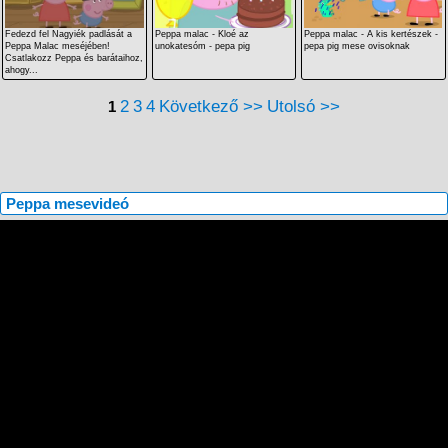
Fedezd fel Nagyiék padlását a
Peppa malac - Kloé az
Peppa malac - A kis kertészek -
Peppa Malac meséjében!
unokatesóm - pepa pig
pepa pig mese ovisoknak
Csatlakozz Peppa és barátaihoz,
ahogy...
2
3
4
Következő >>
Utolsó >>
1
Peppa mesevideó