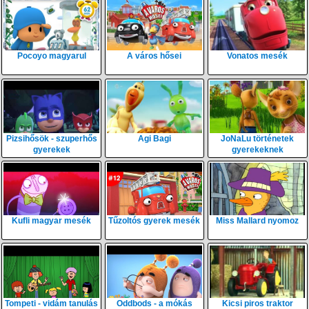
Pocoyo magyarul
A város hősei
Vonatos mesék
Pizsihősök - szuperhős
Agi Bagi
JoNaLu történetek
gyerekek
gyerekeknek
Kufli magyar mesék
Tűzoltós gyerek mesék
Miss Mallard nyomoz
Tompeti - vidám tanulás
Oddbods - a mókás
Kicsi piros traktor