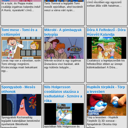
című részében egy egyszerű
Itt a nyár, és Peppa malac
Tarts Tomival a legújabb Tomi
sorban állás válik hatalmas...
családja izgalmas kalandra indul!
mesék epizódban, ahol kezdetét
A Hurrá, nyaralunk! című...
veszi a várva várt nyári...
Tomi mese - Tomi és a
Mikrobi - A gömbagyak
Dóra A Felfedező - Dóra
csillámpóni
bolygója
Húsvéti Kalandja
Lovas nap van a városban, ezért
Mikrobi ezúttal is egy izgalmas
Csatlakozz a legnépszerűbb kis
Tomi elmegy megnézni.
űrutazásra viszi barátait, akik
felfedezőhöz ebben az ünnepi
Kíváncsisága miatt bekukkant
egy különös bolygón...
különkiadásban! A Dóra...
egy...
Spongyabob - Mesés
Nils Holgersson
Hupikék törpikék - Törp
otthonok
csodálatos utazása a
a levesben
vadludakkal - Szmöre a
róka
Spongyabob Kockanadrág
Törp a levesben - Hupikék
legújabb kalandjában betekintést
Törpikék Új 3D sorozat -
nyerhetünk Bikinifenék
Aprajafalván Okoska törp
epizódban Nils Holgersson és
legmesésebb...
erősen...