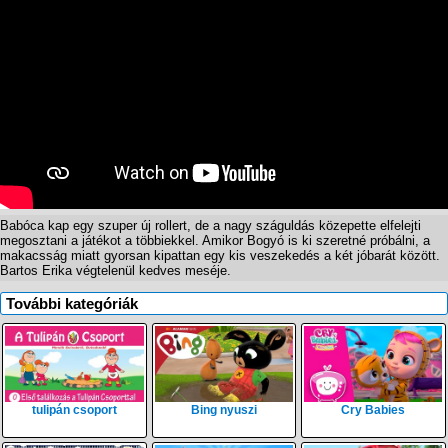
Babóca kap egy szuper új rollert, de a nagy száguldás közepette elfelejti
megosztani a játékot a többiekkel. Amikor Bogyó is ki szeretné próbálni, a
makacsság miatt gyorsan kipattan egy kis veszekedés a két jóbarát között.
Bartos Erika végtelenül kedves meséje.
További kategóriák
tulipán csoport
Bing nyuszi
Cry Babies