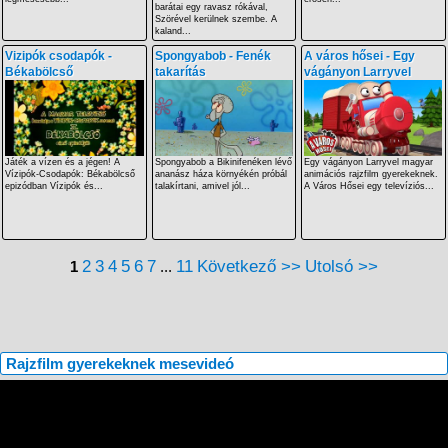
barátai egy ravasz rókával,
Szörével kerülnek szembe. A
kaland...
Vizipók csodapók -
Spongyabob - Fenék
A város hősei - Egy
Békabölcső
takarítás
vágányon Larryvel
Játék a vízen és a jégen! A
Spongyabob a Bikinifenéken lévő
Egy vágányon Larryvel magyar
Vízipók-Csodapók: Békabölcső
ananász háza környékén próbál
animációs rajzfilm gyerekeknek.
epizódban Vízipók és...
talakírtani, amivel jól...
A Város Hősei egy televíziós...
2
3
4
5
6
7
11
Következő >>
Utolsó >>
1
...
Rajzfilm gyerekeknek mesevideó