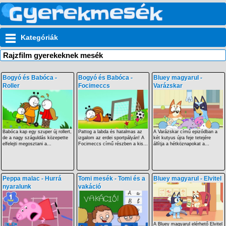
Kategóriák
Rajzfilm gyerekeknek mesék
Bogyó és Babóca -
Bogyó és Babóca -
Bluey magyarul -
Roller
Focimeccs
Varázskar
Babóca kap egy szuper új rollert,
Pattog a labda és hatalmas az
A Varázskar című epizódban a
de a nagy száguldás közepette
izgalom az erdei sportpályán! A
két kutyus újra feje tetejére
elfelejti megosztani a...
Focimeccs című részben a kis...
állítja a hétköznapokat a...
Peppa malac - Hurrá
Tomi mesék - Tomi és a
Bluey magyarul - Elvitel
nyaralunk
vakáció
A Bluey magyarul elérhető Elvitel