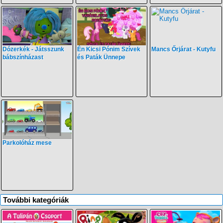
Dózerkék - Játsszunk
Én Kicsi Pónim Szívek
Mancs Őrjárat - Kutyfu
bábszínházast
és Paták Ünnepe
Parkolóház mese
További kategóriák