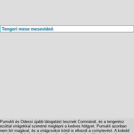
Tengeri mese mesevideó
Pumukli és Odessi újabb látogatást tesznek Corinnánál, és a tengerész
ezúttal virágokkal szeretné meglepni a kedves hölgyet. Pumukli azonban
nem bír magával, és a virágcsokor körül is elkezdi a csínytevést. A kobold