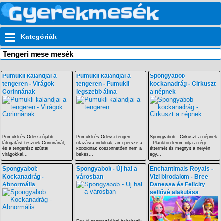
Kategóriák
Tengeri mese mesék
Pumukli kalandjai a
Pumukli kalandjai a
Spongyabob
tengeren - Virágok
tengeren - Pumukli
kockanadrág - Cirkuszt
Corinnának
legszebb álma
a népnek
Pumukli és Odessi újabb
Pumukli és Odessi tengeri
Spongyabob - Cirkuszt a népnek
látogatást tesznek Corinnánál,
utazásra indulnak, ami persze a
- Plankton lerombolja a régi
és a tengerész ezúttal
koboldnak köszönhetően nem a
éttermét és megnyit a helyén
virágokkal...
békés...
egy...
Spongyabob
Spongyabob - Új hal a
Enchantimals Royals -
Kockanadrág -
városban
Vizi birodalom - Bree
Abnormális
Danessa és Felicity
sellővé alakulása