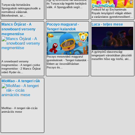
Egy új szomszéd hal beköltözik,
és Tunyacsáp legjobb barátjává
Tunyacsáp biztatására
válik. A SpongyaBob segít...
Spongyabob nekirugaszkodik a
Fedezd fel az Enchantimals
normálissá válásnak.
Royals lenyűgöző világát ebben
Bikinifenének, az...
a varázslatos gyerekmesében!...
Mancs Őrjárat - A
Pocoyo magyarul -
Luca - teljes mese
snowboard verseny
Tengeri kalandok
megmentése
A gyönyörű olaszországi
tengerparti városkában játszódó
Pocoyo mesevideó magyarul
mesefilm hőse egy kisfiú, aki...
gyerekeknek - Tengeri kalandok -
A snowboard verseny
Ebben az összeállításban
megmentése - A tengeri csirke
Pocoyo és...
megmentése - 2 Mancs Őrjárat
videó Ryder és...
MioMao - A tengeri rák
MioMao - A tengeri rák-cicás
animációs mese