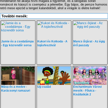
mindenáron fel akarja hívni magára a figyelmet, és a látogatás során
románcot és káoszt is csempész a jelenetbe. Egy bájos, de persze humoros
retró mese epizód a tengeri kalandokból, ahol a virágok is életre kelnek!
További mesék:
Jamie és a csodalámpa
Kukori és Kotkoda - A
Mancs őrjárat - Az égig
- Egy közrendőr sorsa
tojásfesztivál
érő paszuly
Mása és a medve -
Ujj család
Enchantimals Városi
Karácsonyi ramazuri
mesék - Főutca -
Kisállatkák 2