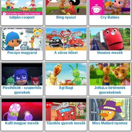
tulipán csoport
Bing nyuszi
Cry Babies
Pocoyo magyarul
A város hősei
Vonatos mesék
Pizsihősök - szuperhős
Agi Bagi
JoNaLu történetek
gyerekek
gyerekeknek
Kufli magyar mesék
Tűzoltós gyerek mesék
Miss Mallard nyomoz