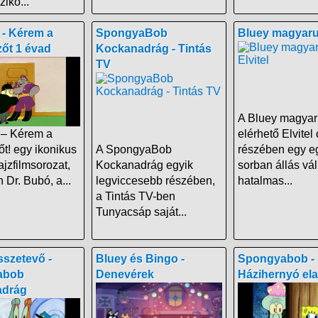
ikó...
 - Kérem a
SpongyaBob
Bluey magyarul 
őt 1 évad
Kockanadrág - Tintás
TV
A Bluey magyar
 – Kérem a
elérhető Elvitel
t! egy ikonikus
A SpongyaBob
részében egy e
jzfilmsorozat,
Kockanadrág egyik
sorban állás vál
Dr. Bubó, a...
legviccesebb részében,
hatalmas...
a Tintás TV-ben
Tunyacsáp saját...
sszetevő -
Bluey és Bingo -
Spongyabob -
abob
Denevérek
Házihernyó el
adrág