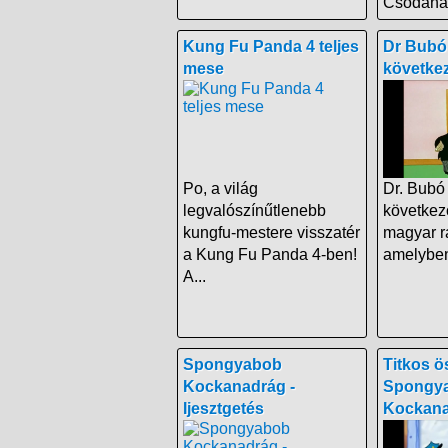
Csodaház
Kung Fu Panda 4 teljes
Dr Bubó
mese
következ
Po, a világ
Dr. Bubó
legvalószínűtlenebb
következő
kungfu-mestere visszatér
magyar ra
a Kung Fu Panda 4-ben!
amelyben 
A...
Spongyabob
Titkos ö
Kockanadrág -
Spongy
Ijesztgetés
Kockan