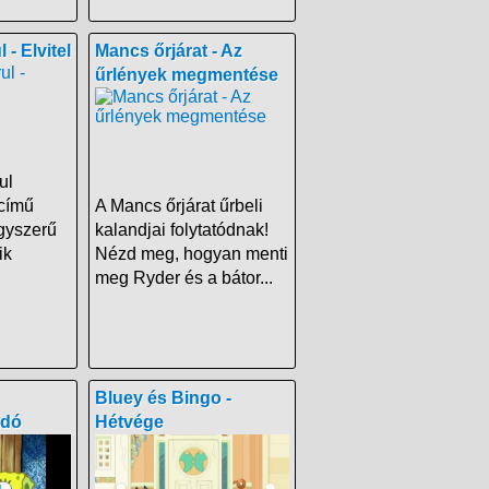
- Elvitel
Mancs őrjárat - Az
űrlények megmentése
ul
 című
A Mancs őrjárat űrbeli
gyszerű
kalandjai folytatódnak!
ik
Nézd meg, hogyan menti
meg Ryder és a bátor...
Bluey és Bingo -
adó
Hétvége