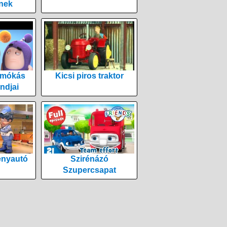
nek
 mókás
Kicsi piros traktor
ndjai
enyautó
Szirénázó
Szupercsapat