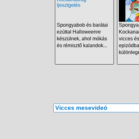
Spongyabob és barátai
Spongya
ezúttal Halloweenre
Kockana
készülnek, ahol mókás
vicces é
és rémisztő kalandok...
epizódba
különlege
Vicces mesevideó