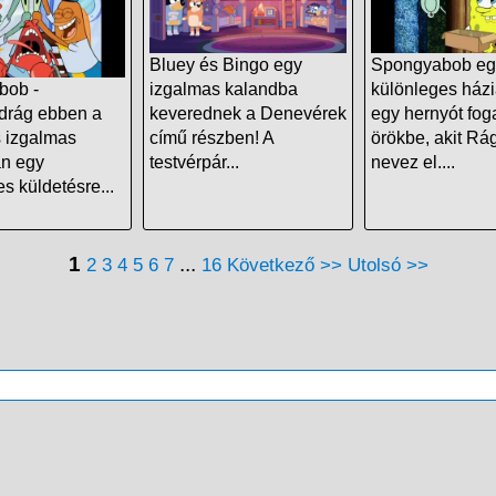
Bluey és Bingo egy
Spongyabob eg
bob -
izgalmas kalandba
különleges háziá
drág ebben a
keverednek a Denevérek
egy hernyót fog
s izgalmas
című részben! A
örökbe, akit Rá
n egy
testvérpár...
nevez el....
s küldetésre...
1
...
2
3
4
5
6
7
16
Következő >>
Utolsó >>