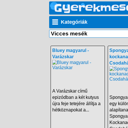
Kategóriák
Vicces mesék
Bluey magyarul -
Spongy
Varázskar
kockana
Csodahá
A Varázskar című
epizódban a két kutyus
Spongyab
újra feje tetejére állítja a
egy külö
hétköznapokat a...
alapítan
Spongya
Kockana