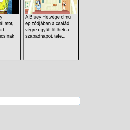
y
A Bluey Hétvége című
llatot,
epizódjában a család
ad
végre együtt töltheti a
gcsinak
szabadnapot, tele...