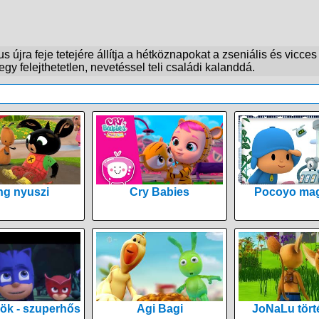
 újra feje tetejére állítja a hétköznapokat a zseniális és vicce
gy felejthetetlen, nevetéssel teli családi kalanddá.
ng nyuszi
Cry Babies
Pocoyo mag
ök - szuperhős
Agi Bagi
JoNaLu tört