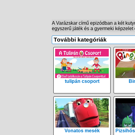
A Varázskar című epizódban a két kutyus
egyszerű játék és a gyermeki képzelet e
További kategóriák
tulipán csoport
Bi
Vonatos mesék
Pizsihős