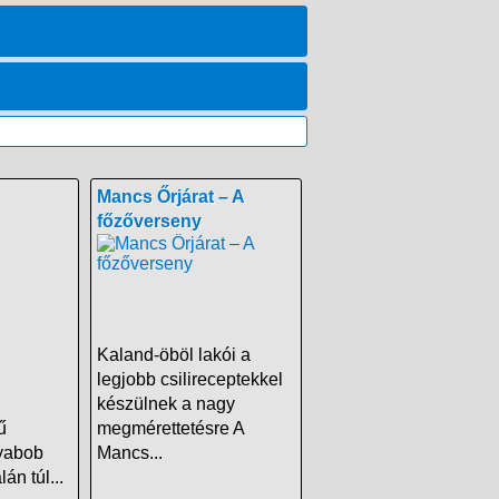
Mancs Őrjárat – A
főzőverseny
Kaland-öböl lakói a
legjobb csilireceptekkel
készülnek a nagy
ű
megmérettetésre A
yabob
Mancs...
án túl...