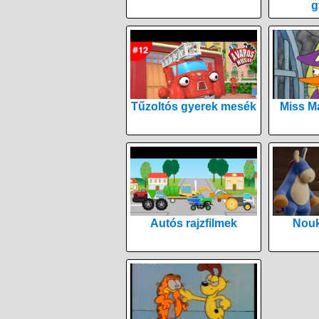
g
Tűzoltós gyerek mesék
Miss M
Autós rajzfilmek
Nouk