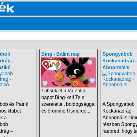
abob
Bing - Bálint nap
Spongyabob
drág -
Kockanadrág -
zikó
Abnormális
Töltsük el a Valentin
napot Bing-kel! Tele
ob és Patrik
szeretettel, boldogsággal
A Spongyabob
nös klubot
és örömmel! Ismered...
Kockanadrág –
ak a
Abnormális cím
bob
részben Spong
drág –
ráébred, hogy tal