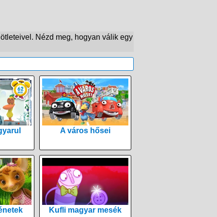
s ötleteivel. Nézd meg, hogyan válik egy
yarul
A város hősei
énetek
Kufli magyar mesék