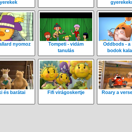
yerekek
gyerekek
allard nyomoz
Tompeti - vidám
Oddbods - a
tanulás
bodok kala
i és barátai
Fifi virágoskertje
Roary a vers