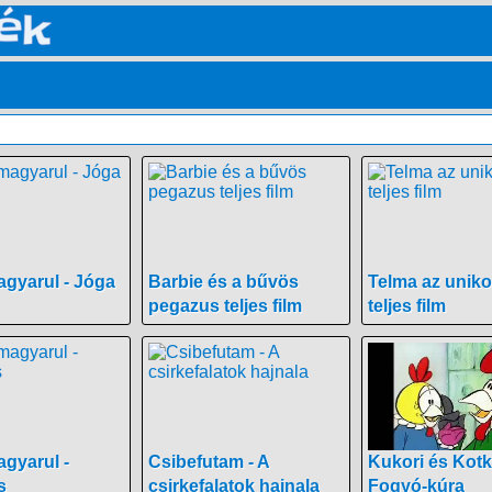
gyarul - Jóga
Barbie és a bűvös
Telma az uniko
pegazus teljes film
teljes film
gyarul -
Csibefutam - A
Kukori és Kotk
s
csirkefalatok hajnala
Fogyó-kúra