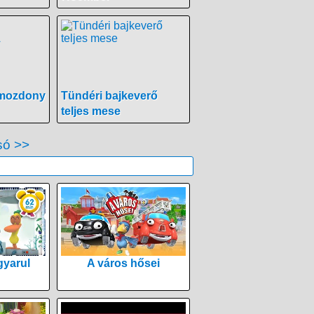
mozdony
Tündéri bajkeverő
teljes mese
só >>
yarul
A város hősei