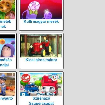
énetek
Kufli magyar mesék
nek
 mókás
Kicsi piros traktor
ndjai
enyautó
Szirénázó
Szupercsapat