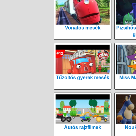
Vonatos mesék
Pizsihős
g
Tűzoltós gyerek mesék
Miss M
Autós rajzfilmek
Nouk