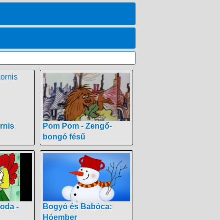
rnis
Pom Pom - Zengő-
bongó fésű
oda -
Bogyó és Babóca:
Hóember