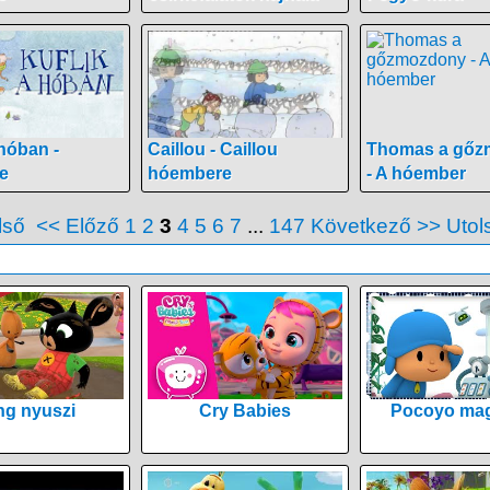
 hóban -
Caillou - Caillou
Thomas a gőz
e
hóembere
- A hóember
lső
<< Előző
1
2
3
4
5
6
7
...
147
Következő >>
Utol
ng nyuszi
Cry Babies
Pocoyo mag