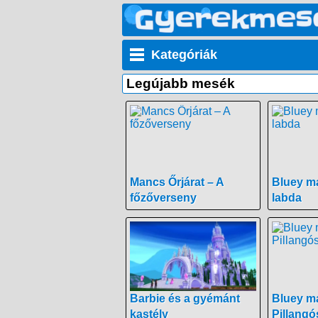
Kategóriák
Legújabb mesék
Mancs Őrjárat – A
Bluey ma
főzőverseny
labda
Barbie és a gyémánt
Bluey ma
kastély
Pillangó