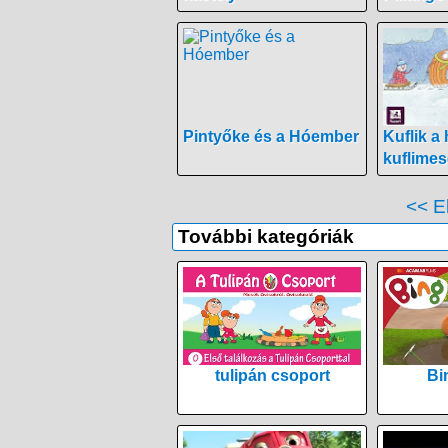
Pintyőke és a Hóember
Kuflik a
kuflimes
<< E
További kategóriák
tulipán csoport
Bi