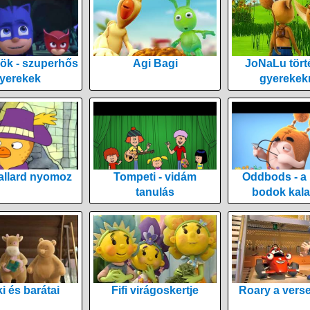
ök - szuperhős
Agi Bagi
JoNaLu tört
yerekek
gyerekek
allard nyomoz
Tompeti - vidám
Oddbods - a
tanulás
bodok kala
i és barátai
Fifi virágoskertje
Roary a vers