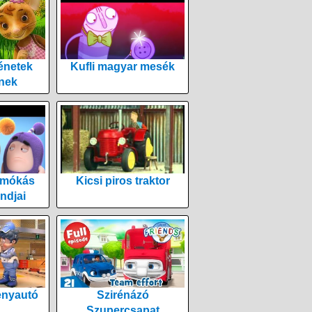
énetek
Kufli magyar mesék
nek
 mókás
Kicsi piros traktor
ndjai
enyautó
Szirénázó
Szupercsapat