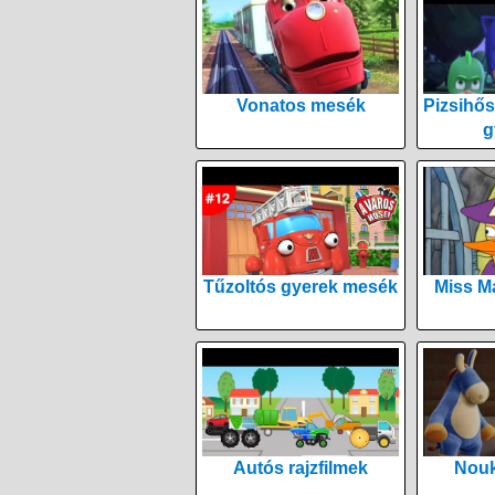
Vonatos mesék
Pizsihős
g
Tűzoltós gyerek mesék
Miss M
Autós rajzfilmek
Nouk