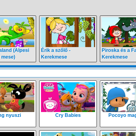
kaland (Alpesi
Érik a szőlő -
Piroska és a Fa
l mese)
Kerekmese
Kerekmese
ng nyuszi
Cry Babies
Pocoyo mag