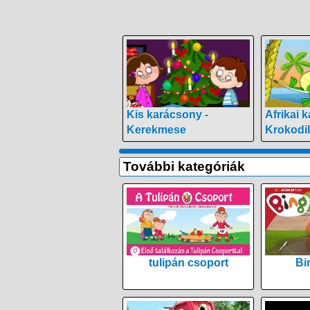
Kis karácsony -
Afrikai 
Kerekmese
Krokodi
További kategóriák
tulipán csoport
Bi