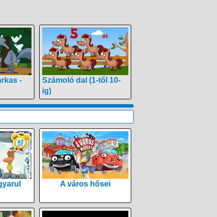
rkas -
Számoló dal (1-től 10-
ig)
yarul
A város hősei