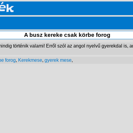
A busz kereke csak körbe forog
dig történik valami! Erről szól az angol nyelvű gyerekdal is, a
be forog
,
Kerekmese
,
gyerek mese
,