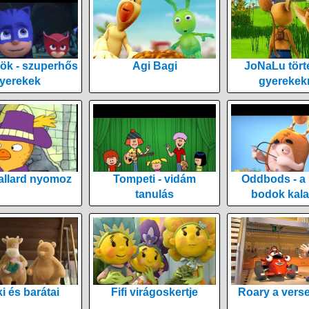
ök - szuperhős
Agi Bagi
JoNaLu tört
yerekek
gyerekek
allard nyomoz
Tompeti - vidám
Oddbods - a
tanulás
bodok kala
i és barátai
Fifi virágoskertje
Roary a vers