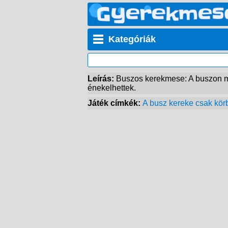
Kategóriák
Leírás:
Buszos kerekmese: A buszon min
énekelhettek.
Játék címkék:
A busz kereke csak kör