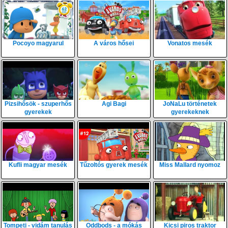
Pocoyo magyarul
A város hősei
Vonatos mesék
Pizsihősök - szuperhős
Agi Bagi
JoNaLu történetek
gyerekek
gyerekeknek
Kufli magyar mesék
Tűzoltós gyerek mesék
Miss Mallard nyomoz
Tompeti - vidám tanulás
Oddbods - a mókás
Kicsi piros traktor